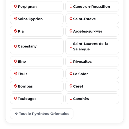
place
place
Perpignan
Canet-en-Roussillon
place
place
Saint-Cyprien
Saint-Estève
place
place
Pia
Argelès-sur-Mer
Saint-Laurent-de-la-
place
place
Cabestany
Salanque
place
place
Elne
Rivesaltes
place
place
Thuir
Le Soler
place
place
Bompas
Céret
place
place
Toulouges
Canohès
place
place
Prades
Le Barcarès
arrow_back
Tout le Pyrénées-Orientales