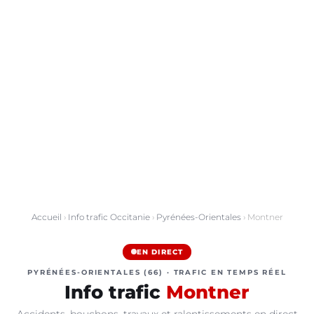
Accueil
›
Info trafic Occitanie
›
Pyrénées-Orientales
› Montner
EN DIRECT
PYRÉNÉES-ORIENTALES (66) · TRAFIC EN TEMPS RÉEL
Info trafic
Montner
Accidents, bouchons, travaux et ralentissements en direct