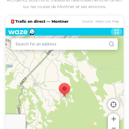
sur les routes de Montner et ses environs.
traffic
Trafic en direct — Montner
Source : Waze Live Map