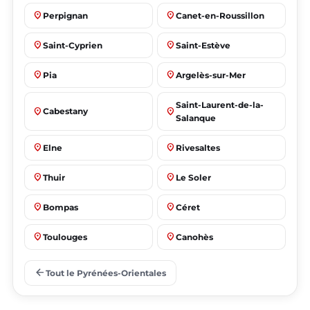
place
place
Perpignan
Canet-en-Roussillon
place
place
Saint-Cyprien
Saint-Estève
place
place
Pia
Argelès-sur-Mer
Saint-Laurent-de-la-
place
place
Cabestany
Salanque
place
place
Elne
Rivesaltes
place
place
Thuir
Le Soler
place
place
Bompas
Céret
place
place
Toulouges
Canohès
place
place
Prades
Le Barcarès
arrow_back
Tout le Pyrénées-Orientales