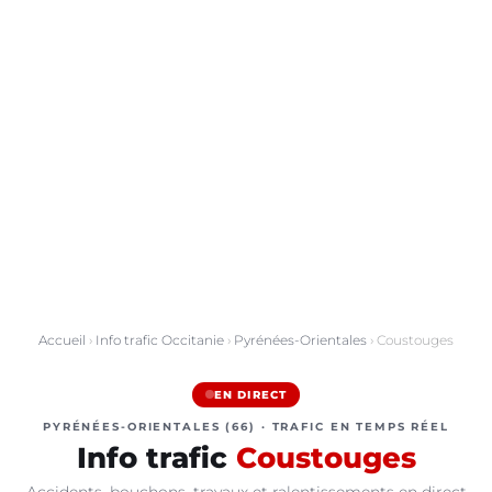
Accueil
›
Info trafic Occitanie
›
Pyrénées-Orientales
› Coustouges
EN DIRECT
PYRÉNÉES-ORIENTALES (66) · TRAFIC EN TEMPS RÉEL
Info trafic
Coustouges
Accidents, bouchons, travaux et ralentissements en direct