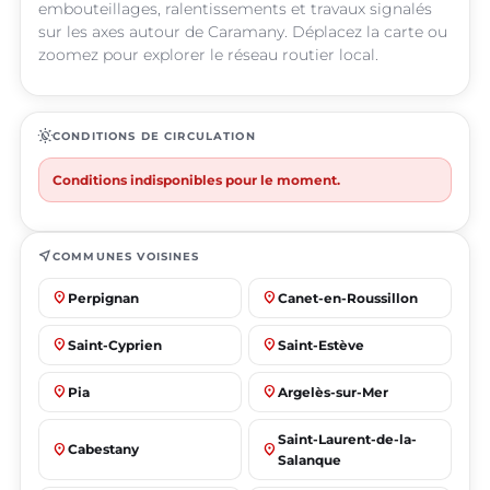
embouteillages, ralentissements et travaux signalés
sur les axes autour de Caramany. Déplacez la carte ou
zoomez pour explorer le réseau routier local.
routine
CONDITIONS DE CIRCULATION
Conditions indisponibles pour le moment.
near_me
COMMUNES VOISINES
place
place
Perpignan
Canet-en-Roussillon
place
place
Saint-Cyprien
Saint-Estève
place
place
Pia
Argelès-sur-Mer
Saint-Laurent-de-la-
place
place
Cabestany
Salanque