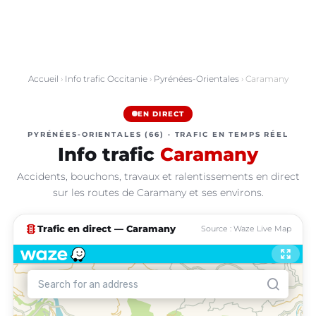
Accueil
›
Info trafic Occitanie
›
Pyrénées-Orientales
› Caramany
EN DIRECT
PYRÉNÉES-ORIENTALES (66) · TRAFIC EN TEMPS RÉEL
Info trafic
Caramany
Accidents, bouchons, travaux et ralentissements en direct
sur les routes de Caramany et ses environs.
traffic
Trafic en direct — Caramany
Source : Waze Live Map