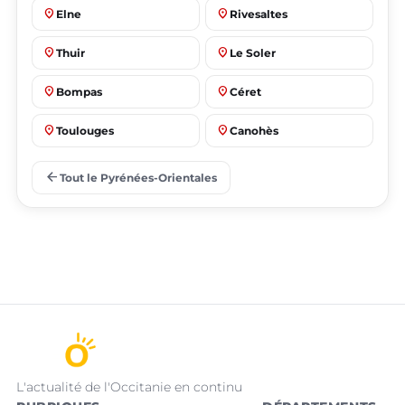
place
place
Elne
Rivesaltes
place
place
Thuir
Le Soler
place
place
Bompas
Céret
place
place
Toulouges
Canohès
place
place
Prades
Le Barcarès
arrow_back
Tout le Pyrénées-Orientales
L'actualité de l'Occitanie en continu