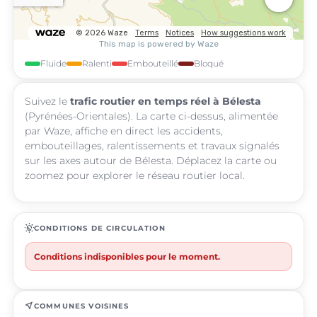
Fluide
Ralenti
Embouteillé
Bloqué
Suivez le
trafic routier en temps réel à Bélesta
(Pyrénées-Orientales). La carte ci-dessus, alimentée
par Waze, affiche en direct les accidents,
embouteillages, ralentissements et travaux signalés
sur les axes autour de Bélesta. Déplacez la carte ou
zoomez pour explorer le réseau routier local.
routine
CONDITIONS DE CIRCULATION
Conditions indisponibles pour le moment.
near_me
COMMUNES VOISINES