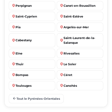
place
place
Perpignan
Canet-en-Roussillon
place
place
Saint-Cyprien
Saint-Estève
place
place
Pia
Argelès-sur-Mer
Saint-Laurent-de-la-
place
place
Cabestany
Salanque
place
place
Elne
Rivesaltes
place
place
Thuir
Le Soler
place
place
Bompas
Céret
place
place
Toulouges
Canohès
place
place
Prades
Le Barcarès
arrow_back
Tout le Pyrénées-Orientales