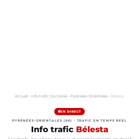
Accueil
›
Info trafic Occitanie
›
Pyrénées-Orientales
› Bélesta
EN DIRECT
PYRÉNÉES-ORIENTALES (66) · TRAFIC EN TEMPS RÉEL
Info trafic
Bélesta
Accidents, bouchons, travaux et ralentissements en direct