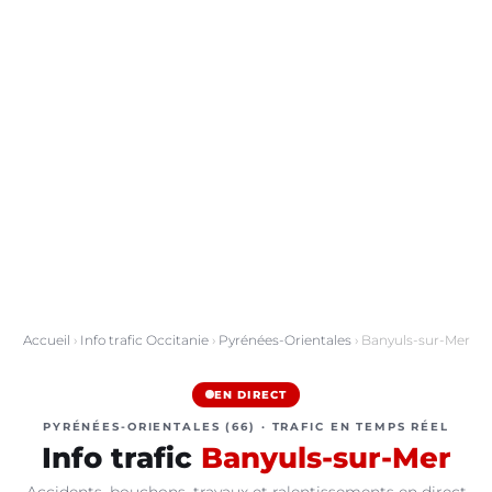
Accueil
›
Info trafic Occitanie
›
Pyrénées-Orientales
› Banyuls-sur-Mer
EN DIRECT
PYRÉNÉES-ORIENTALES (66) · TRAFIC EN TEMPS RÉEL
Info trafic
Banyuls-sur-Mer
Accidents, bouchons, travaux et ralentissements en direct