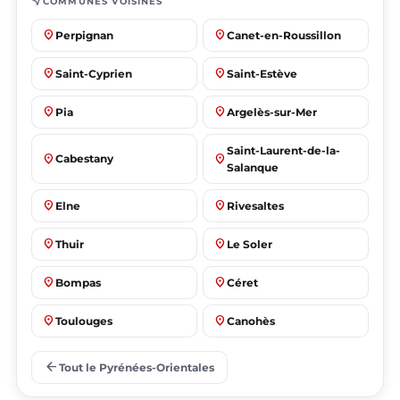
near_me
COMMUNES VOISINES
place
place
Perpignan
Canet-en-Roussillon
place
place
Saint-Cyprien
Saint-Estève
place
place
Pia
Argelès-sur-Mer
Saint-Laurent-de-la-
place
place
Cabestany
Salanque
place
place
Elne
Rivesaltes
place
place
Thuir
Le Soler
place
place
Bompas
Céret
place
place
Toulouges
Canohès
place
place
Prades
Le Barcarès
arrow_back
Tout le Pyrénées-Orientales