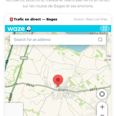
sur les routes de Bages et ses environs.
traffic
Trafic en direct — Bages
Source : Waze Live Map