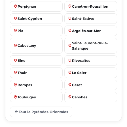
place
place
Perpignan
Canet-en-Roussillon
place
place
Saint-Cyprien
Saint-Estève
place
place
Pia
Argelès-sur-Mer
Saint-Laurent-de-la-
place
place
Cabestany
Salanque
place
place
Elne
Rivesaltes
place
place
Thuir
Le Soler
place
place
Bompas
Céret
place
place
Toulouges
Canohès
place
place
Prades
Le Barcarès
arrow_back
Tout le Pyrénées-Orientales