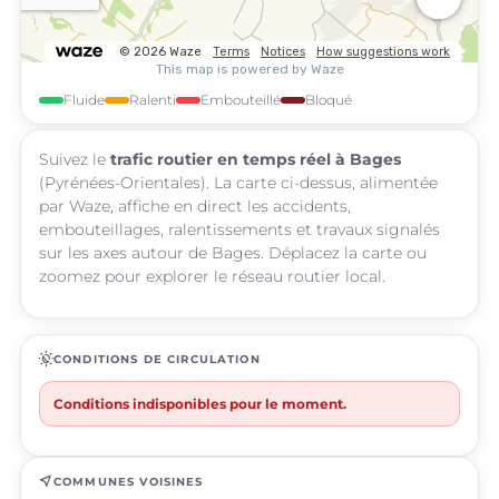
Fluide
Ralenti
Embouteillé
Bloqué
Suivez le
trafic routier en temps réel à Bages
(Pyrénées-Orientales). La carte ci-dessus, alimentée
par Waze, affiche en direct les accidents,
embouteillages, ralentissements et travaux signalés
sur les axes autour de Bages. Déplacez la carte ou
zoomez pour explorer le réseau routier local.
routine
CONDITIONS DE CIRCULATION
Conditions indisponibles pour le moment.
near_me
COMMUNES VOISINES