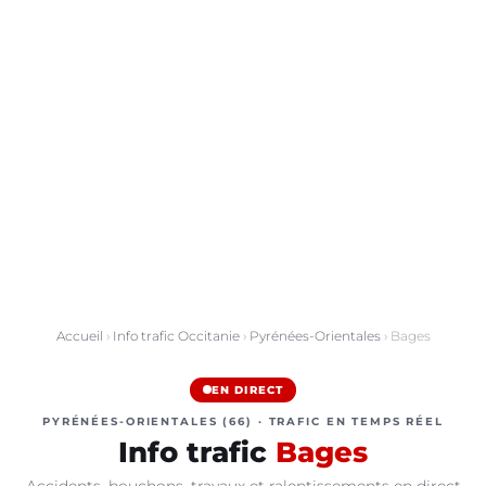
Accueil
›
Info trafic Occitanie
›
Pyrénées-Orientales
› Bages
EN DIRECT
PYRÉNÉES-ORIENTALES (66) · TRAFIC EN TEMPS RÉEL
Info trafic
Bages
Accidents, bouchons, travaux et ralentissements en direct