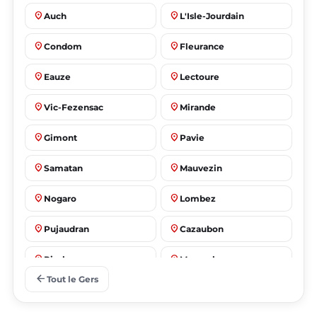
place
place
Auch
L'Isle-Jourdain
place
place
Condom
Fleurance
place
place
Eauze
Lectoure
place
place
Vic-Fezensac
Mirande
place
place
Gimont
Pavie
place
place
Samatan
Mauvezin
place
place
Nogaro
Lombez
place
place
Pujaudran
Cazaubon
place
place
Riscle
Masseube
arrow_back
Tout le Gers