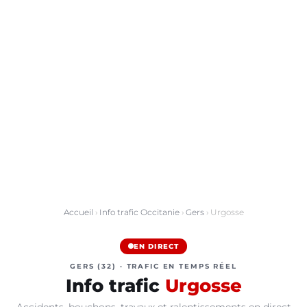
Accueil
›
Info trafic Occitanie
›
Gers
› Urgosse
EN DIRECT
GERS (32) · TRAFIC EN TEMPS RÉEL
Info trafic
Urgosse
Accidents, bouchons, travaux et ralentissements en direct