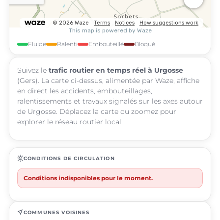
Fluide
Ralenti
Embouteillé
Bloqué
Suivez le
trafic routier en temps réel à Urgosse
(Gers). La carte ci-dessus, alimentée par Waze, affiche
en direct les accidents, embouteillages,
ralentissements et travaux signalés sur les axes autour
de Urgosse. Déplacez la carte ou zoomez pour
explorer le réseau routier local.
routine
CONDITIONS DE CIRCULATION
Conditions indisponibles pour le moment.
near_me
COMMUNES VOISINES