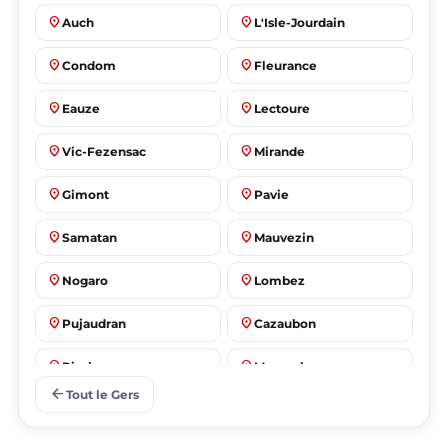
place
place
Auch
L'Isle-Jourdain
place
place
Condom
Fleurance
place
place
Eauze
Lectoure
place
place
Vic-Fezensac
Mirande
place
place
Gimont
Pavie
place
place
Samatan
Mauvezin
place
place
Nogaro
Lombez
place
place
Pujaudran
Cazaubon
place
place
Riscle
Masseube
arrow_back
Tout le Gers