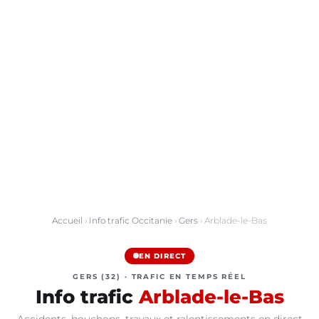
Accueil
›
Info trafic Occitanie
›
Gers
› Arblade-le-Bas
EN DIRECT
GERS (32) · TRAFIC EN TEMPS RÉEL
Info trafic
Arblade-le-Bas
Accidents, bouchons, travaux et ralentissements en direct