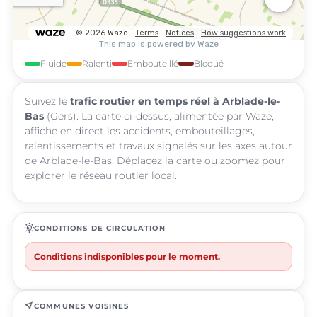
Fluide
Ralenti
Embouteillé
Bloqué
Suivez le
trafic routier en temps réel à Arblade-le-
Bas
(Gers). La carte ci-dessus, alimentée par Waze,
affiche en direct les accidents, embouteillages,
ralentissements et travaux signalés sur les axes autour
de Arblade-le-Bas. Déplacez la carte ou zoomez pour
explorer le réseau routier local.
routine
CONDITIONS DE CIRCULATION
Conditions indisponibles pour le moment.
near_me
COMMUNES VOISINES