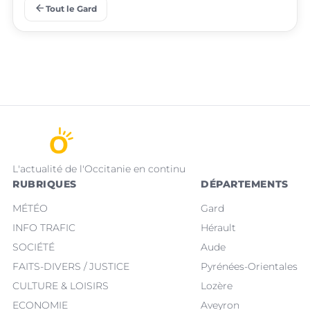
place
place
Manduel
Laudun-l'Ardoise
arrow_back
Tout le Gard
L'actualité de l'Occitanie en continu
RUBRIQUES
DÉPARTEMENTS
MÉTÉO
Gard
INFO TRAFIC
Hérault
SOCIÉTÉ
Aude
FAITS-DIVERS / JUSTICE
Pyrénées-Orientales
CULTURE & LOISIRS
Lozère
ECONOMIE
Aveyron