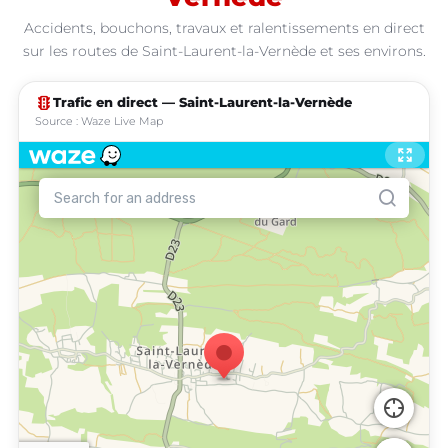
Accidents, bouchons, travaux et ralentissements en direct
sur les routes de Saint-Laurent-la-Vernède et ses environs.
traffic
Trafic en direct — Saint-Laurent-la-Vernède
Source : Waze Live Map