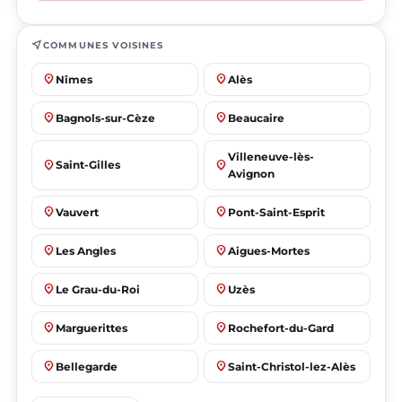
near_me
COMMUNES VOISINES
place
place
Nîmes
Alès
place
place
Bagnols-sur-Cèze
Beaucaire
Villeneuve-lès-
place
place
Saint-Gilles
Avignon
place
place
Vauvert
Pont-Saint-Esprit
place
place
Les Angles
Aigues-Mortes
place
place
Le Grau-du-Roi
Uzès
place
place
Marguerittes
Rochefort-du-Gard
place
place
Bellegarde
Saint-Christol-lez-Alès