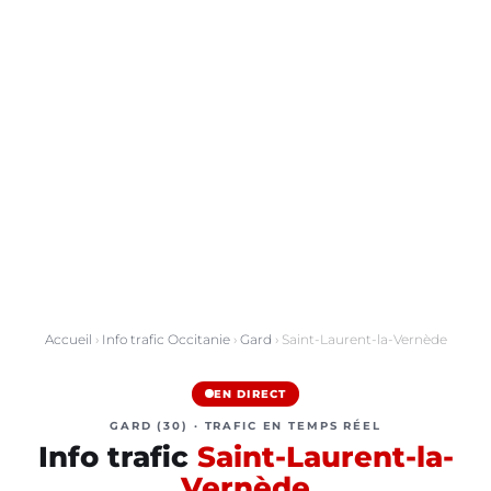
Accueil
›
Info trafic Occitanie
›
Gard
› Saint-Laurent-la-Vernède
EN DIRECT
GARD (30) · TRAFIC EN TEMPS RÉEL
Info trafic
Saint-Laurent-la-
Vernède