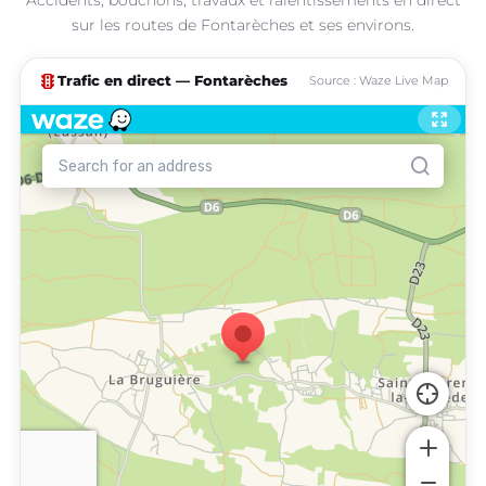
sur les routes de Fontarèches et ses environs.
traffic
Trafic en direct — Fontarèches
Source : Waze Live Map