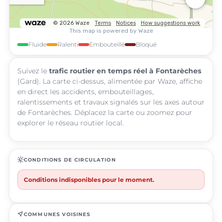
Fluide
Ralenti
Embouteillé
Bloqué
Suivez le
trafic routier en temps réel à Fontarèches
(Gard). La carte ci-dessus, alimentée par Waze, affiche
en direct les accidents, embouteillages,
ralentissements et travaux signalés sur les axes autour
de Fontarèches. Déplacez la carte ou zoomez pour
explorer le réseau routier local.
routine
CONDITIONS DE CIRCULATION
Conditions indisponibles pour le moment.
near_me
COMMUNES VOISINES