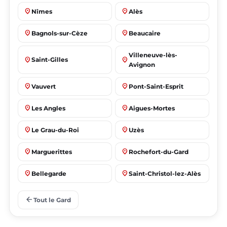
place
place
Nîmes
Alès
place
place
Bagnols-sur-Cèze
Beaucaire
Villeneuve-lès-
place
place
Saint-Gilles
Avignon
place
place
Vauvert
Pont-Saint-Esprit
place
place
Les Angles
Aigues-Mortes
place
place
Le Grau-du-Roi
Uzès
place
place
Marguerittes
Rochefort-du-Gard
place
place
Bellegarde
Saint-Christol-lez-Alès
place
place
Manduel
Laudun-l'Ardoise
arrow_back
Tout le Gard