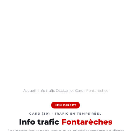
Accueil
›
Info trafic Occitanie
›
Gard
› Fontarèches
EN DIRECT
GARD (30) · TRAFIC EN TEMPS RÉEL
Info trafic
Fontarèches
Accidents, bouchons, travaux et ralentissements en direct