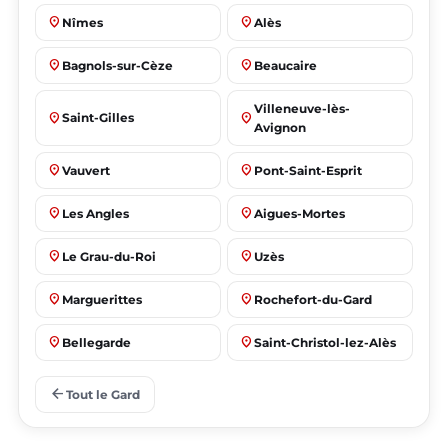
place
place
Nîmes
Alès
place
place
Bagnols-sur-Cèze
Beaucaire
Villeneuve-lès-
place
place
Saint-Gilles
Avignon
place
place
Vauvert
Pont-Saint-Esprit
place
place
Les Angles
Aigues-Mortes
place
place
Le Grau-du-Roi
Uzès
place
place
Marguerittes
Rochefort-du-Gard
place
place
Bellegarde
Saint-Christol-lez-Alès
place
place
Manduel
Laudun-l'Ardoise
arrow_back
Tout le Gard