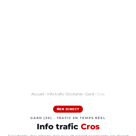
Accueil
›
Info trafic Occitanie
›
Gard
› Cros
EN DIRECT
GARD (30) · TRAFIC EN TEMPS RÉEL
Info trafic
Cros
Accidents, bouchons, travaux et ralentissements en direct