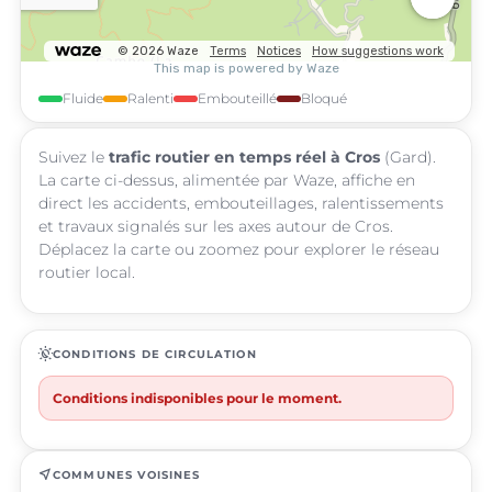
Fluide
Ralenti
Embouteillé
Bloqué
Suivez le
trafic routier en temps réel à Cros
(Gard).
La carte ci-dessus, alimentée par Waze, affiche en
direct les accidents, embouteillages, ralentissements
et travaux signalés sur les axes autour de Cros.
Déplacez la carte ou zoomez pour explorer le réseau
routier local.
routine
CONDITIONS DE CIRCULATION
Conditions indisponibles pour le moment.
near_me
COMMUNES VOISINES