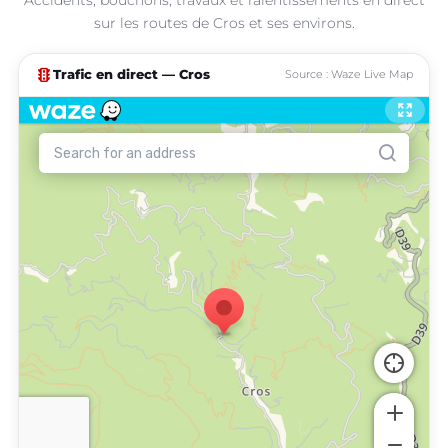
sur les routes de Cros et ses environs.
traffic
Trafic en direct — Cros
Source : Waze Live Map