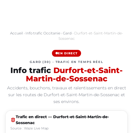
Accueil
›
Info trafic Occitanie
›
Gard
› Durfort-et-Saint-Martin-de-
Sossenac
EN DIRECT
GARD (30) · TRAFIC EN TEMPS RÉEL
Info trafic
Durfort-et-Saint-
Martin-de-Sossenac
Accidents, bouchons, travaux et ralentissements en direct
sur les routes de Durfort-et-Saint-Martin-de-Sossenac et
ses environs.
Trafic en direct — Durfort-et-Saint-Martin-de-
traffic
Sossenac
Source : Waze Live Map