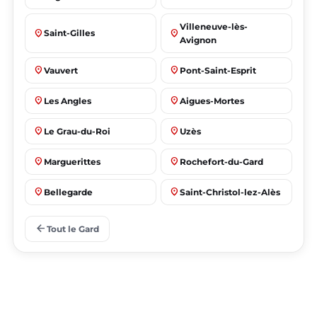
Villeneuve-lès-
place
place
Saint-Gilles
Avignon
place
place
Vauvert
Pont-Saint-Esprit
place
place
Les Angles
Aigues-Mortes
place
place
Le Grau-du-Roi
Uzès
place
place
Marguerittes
Rochefort-du-Gard
place
place
Bellegarde
Saint-Christol-lez-Alès
place
place
Manduel
Laudun-l'Ardoise
arrow_back
Tout le Gard