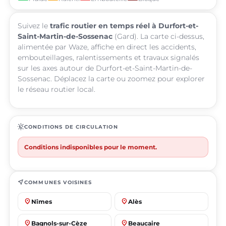
Suivez le
trafic routier en temps réel à Durfort-et-
Saint-Martin-de-Sossenac
(Gard). La carte ci-dessus,
alimentée par Waze, affiche en direct les accidents,
embouteillages, ralentissements et travaux signalés
sur les axes autour de Durfort-et-Saint-Martin-de-
Sossenac. Déplacez la carte ou zoomez pour explorer
le réseau routier local.
routine
CONDITIONS DE CIRCULATION
Conditions indisponibles pour le moment.
near_me
COMMUNES VOISINES
place
place
Nîmes
Alès
place
place
Bagnols-sur-Cèze
Beaucaire