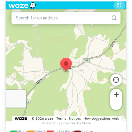
Fluide
Ralenti
Embouteillé
Bloqué