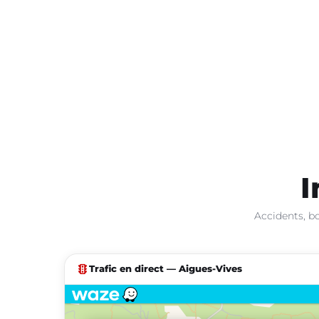
I
Accidents, bo
traffic
Trafic en direct — Aigues-Vives