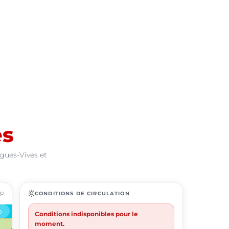
es
igues-Vives et
ap
routine
CONDITIONS DE CIRCULATION
Conditions indisponibles pour le
moment.