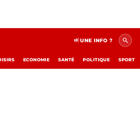
search
campaign
UNE INFO ?
OISIRS
ECONOMIE
SANTÉ
POLITIQUE
SPORT