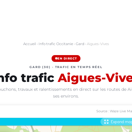
Accueil
›
Info trafic Occitanie
›
Gard
› Aigues-Vives
EN DIRECT
GARD (30) · TRAFIC EN TEMPS RÉEL
nfo trafic
Aigues-Viv
uchons, travaux et ralentissements en direct sur les routes de A
ses environs.
Source : Waze Live M