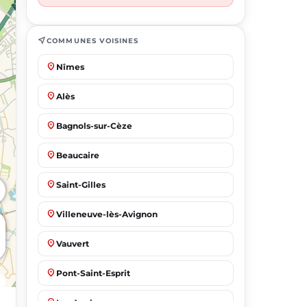
near_me
COMMUNES VOISINES
place
Nîmes
place
Alès
place
Bagnols-sur-Cèze
place
Beaucaire
place
Saint-Gilles
place
Villeneuve-lès-Avignon
place
Vauvert
place
Pont-Saint-Esprit
place
Les Angles