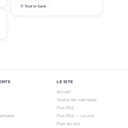
arrow_back
Tout le Gard
place
Aigues-Mortes
place
Le Grau-du-Roi
place
Uzès
place
Marguerittes
place
Rochefort-du-Gard
place
Bellegarde
ENTS
LE SITE
place
Saint-Christol-lez-Alès
Accueil
place
Manduel
Toutes les rubriques
Flux RSS
place
Laudun-l'Ardoise
entales
Flux RSS — La Une
Plan du site