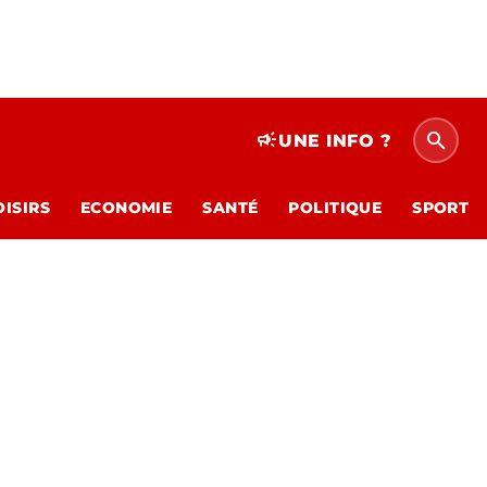
search
campaign
UNE INFO ?
OISIRS
ECONOMIE
SANTÉ
POLITIQUE
SPORT