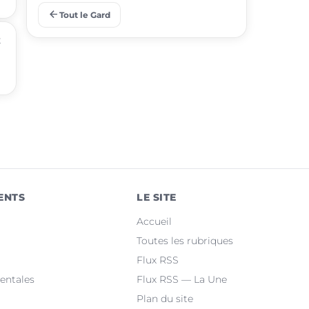
arrow_back
Tout le Gard
place
Aigues-Mortes
t
place
Le Grau-du-Roi
place
Uzès
place
Marguerittes
place
Rochefort-du-Gard
place
Bellegarde
ENTS
LE SITE
place
Saint-Christol-lez-Alès
Accueil
place
Manduel
Toutes les rubriques
Flux RSS
place
Laudun-l'Ardoise
entales
Flux RSS — La Une
Plan du site