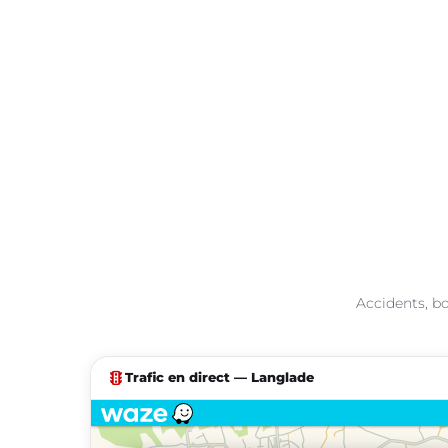
Accidents, bo
traffic
Trafic en direct — Langlade