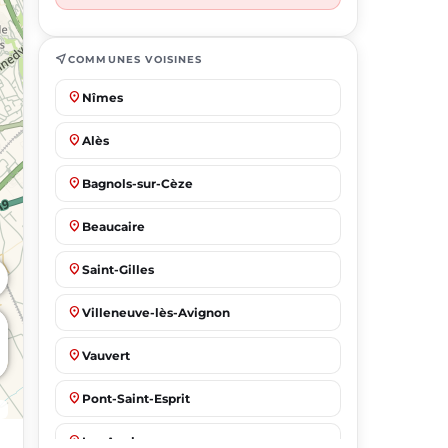
near_me
COMMUNES VOISINES
place
Nîmes
place
Alès
place
Bagnols-sur-Cèze
place
Beaucaire
place
Saint-Gilles
place
Villeneuve-lès-Avignon
place
Vauvert
place
Pont-Saint-Esprit
place
Les Angles