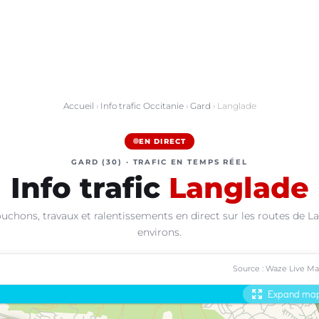
Accueil
›
Info trafic Occitanie
›
Gard
› Langlade
EN DIRECT
GARD (30) · TRAFIC EN TEMPS RÉEL
Info trafic
Langlade
uchons, travaux et ralentissements en direct sur les routes de L
environs.
Source : Waze Live M