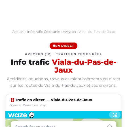
Accueil
›
Info trafic Occitanie
›
Aveyron
› Viala-du-Pas-de-Jaux
EN DIRECT
AVEYRON (12) · TRAFIC EN TEMPS RÉEL
Info trafic
Viala-du-Pas-de-
Jaux
Accidents, bouchons, travaux et ralentissements en direct
sur les routes de Viala-du-Pas-de-Jaux et ses environs.
traffic
Trafic en direct — Viala-du-Pas-de-Jaux
Source : Waze Live Map