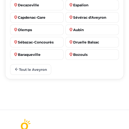
place
place
Decazeville
Espalion
place
place
Capdenac-Gare
Sévérac d'Aveyron
place
place
Olemps
Aubin
place
place
Sébazac-Concourès
Druelle Balsac
place
place
Baraqueville
Bozouls
place
place
Flavin
Salles-la-Source
arrow_back
Tout le Aveyron