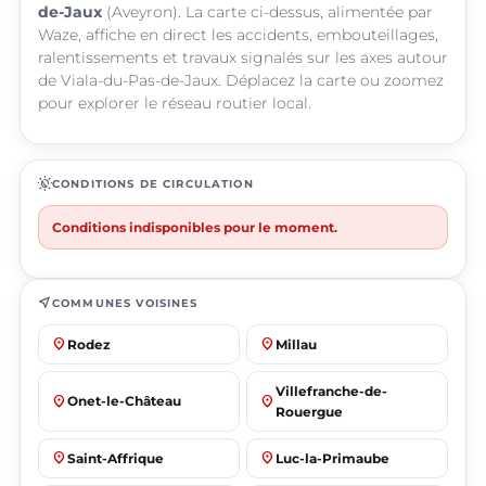
de-Jaux
(Aveyron). La carte ci-dessus, alimentée par
Waze, affiche en direct les accidents, embouteillages,
ralentissements et travaux signalés sur les axes autour
de Viala-du-Pas-de-Jaux. Déplacez la carte ou zoomez
pour explorer le réseau routier local.
routine
CONDITIONS DE CIRCULATION
Conditions indisponibles pour le moment.
near_me
COMMUNES VOISINES
place
place
Rodez
Millau
Villefranche-de-
place
place
Onet-le-Château
Rouergue
place
place
Saint-Affrique
Luc-la-Primaube