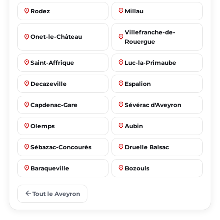
place
place
Rodez
Millau
Villefranche-de-
place
place
Onet-le-Château
Rouergue
place
place
Saint-Affrique
Luc-la-Primaube
place
place
Decazeville
Espalion
place
place
Capdenac-Gare
Sévérac d'Aveyron
place
place
Olemps
Aubin
place
place
Sébazac-Concourès
Druelle Balsac
place
place
Baraqueville
Bozouls
place
place
Flavin
Salles-la-Source
arrow_back
Tout le Aveyron