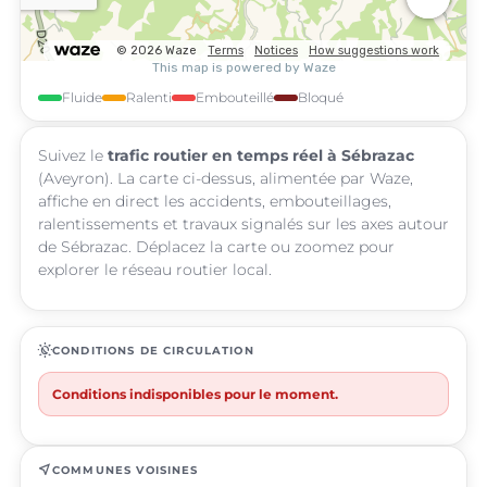
Fluide
Ralenti
Embouteillé
Bloqué
Suivez le
trafic routier en temps réel à Sébrazac
(Aveyron). La carte ci-dessus, alimentée par Waze,
affiche en direct les accidents, embouteillages,
ralentissements et travaux signalés sur les axes autour
de Sébrazac. Déplacez la carte ou zoomez pour
explorer le réseau routier local.
routine
CONDITIONS DE CIRCULATION
Conditions indisponibles pour le moment.
near_me
COMMUNES VOISINES