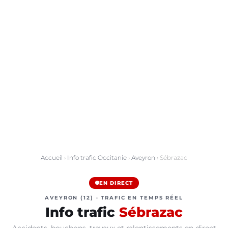
Accueil
›
Info trafic Occitanie
›
Aveyron
› Sébrazac
EN DIRECT
AVEYRON (12) · TRAFIC EN TEMPS RÉEL
Info trafic
Sébrazac
Accidents, bouchons, travaux et ralentissements en direct