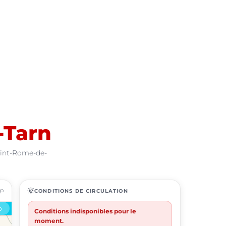
-Tarn
Saint-Rome-de-
ap
routine
CONDITIONS DE CIRCULATION
Conditions indisponibles pour le
moment.