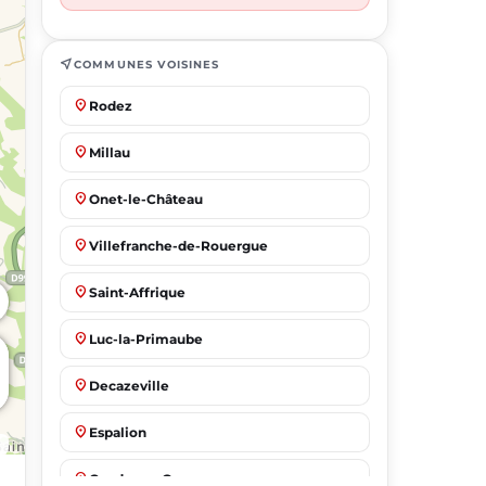
near_me
COMMUNES VOISINES
place
Rodez
place
Millau
place
Onet-le-Château
place
Villefranche-de-Rouergue
place
Saint-Affrique
place
Luc-la-Primaube
place
Decazeville
place
Espalion
place
Capdenac-Gare