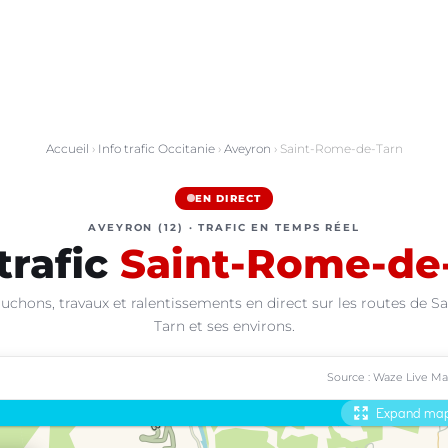
Accueil
›
Info trafic Occitanie
›
Aveyron
› Saint-Rome-de-Tarn
EN DIRECT
AVEYRON (12) · TRAFIC EN TEMPS RÉEL
trafic
Saint-Rome-de
uchons, travaux et ralentissements en direct sur les routes de 
Tarn et ses environs.
Source : Waze Live M