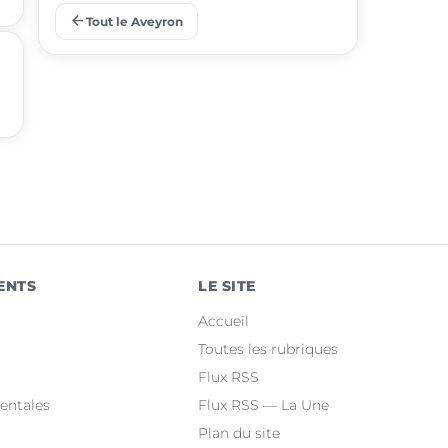
arrow_back
Tout le Aveyron
place
Sévérac d'Aveyron
place
Olemps
place
Aubin
place
Sébazac-Concourès
place
Druelle Balsac
place
Baraqueville
ENTS
LE SITE
place
Bozouls
Accueil
place
Flavin
Toutes les rubriques
Flux RSS
place
Salles-la-Source
entales
Flux RSS — La Une
Plan du site