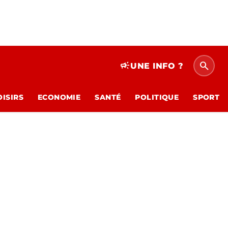
search
campaign
UNE INFO ?
OISIRS
ECONOMIE
SANTÉ
POLITIQUE
SPORT