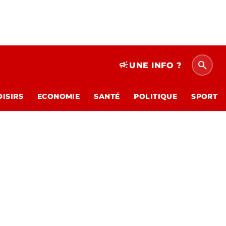
search
campaign
UNE INFO ?
OISIRS
ECONOMIE
SANTÉ
POLITIQUE
SPORT