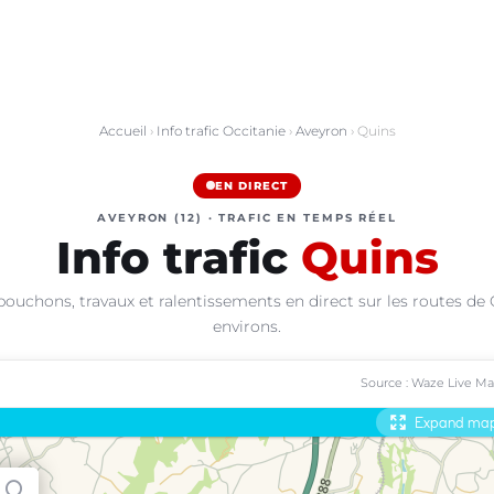
Accueil
›
Info trafic Occitanie
›
Aveyron
› Quins
EN DIRECT
AVEYRON (12) · TRAFIC EN TEMPS RÉEL
Info trafic
Quins
bouchons, travaux et ralentissements en direct sur les routes de 
environs.
Source : Waze Live M