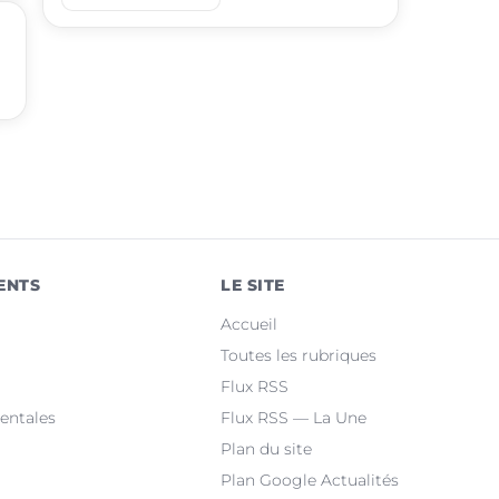
place
Sévérac d'Aveyron
place
Olemps
place
Aubin
place
Sébazac-Concourès
place
Druelle Balsac
place
Baraqueville
ENTS
LE SITE
place
Bozouls
Accueil
place
Flavin
Toutes les rubriques
Flux RSS
place
Salles-la-Source
entales
Flux RSS — La Une
Plan du site
Plan Google Actualités