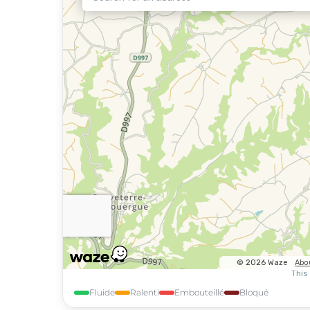
Fluide
Ralenti
Embouteillé
Bloqué