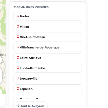
near_me
COMMUNES VOISINES
place
Rodez
place
Millau
place
Onet-le-Château
place
Villefranche-de-Rouergue
place
Saint-Affrique
place
Luc-la-Primaube
place
Decazeville
place
Espalion
place
Capdenac-Gare
arrow_back
Tout le Aveyron