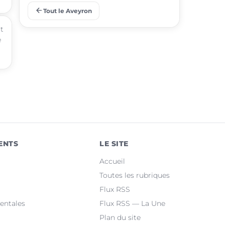
arrow_back
Tout le Aveyron
place
Sévérac d'Aveyron
ct
e
place
Olemps
place
Aubin
place
Sébazac-Concourès
place
Druelle Balsac
place
Baraqueville
ENTS
LE SITE
place
Bozouls
Accueil
place
Flavin
Toutes les rubriques
Flux RSS
place
Salles-la-Source
entales
Flux RSS — La Une
Plan du site