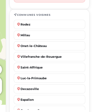
near_me
COMMUNES VOISINES
place
Rodez
place
Millau
place
Onet-le-Château
place
Villefranche-de-Rouergue
place
Saint-Affrique
place
Luc-la-Primaube
place
Decazeville
place
Espalion
place
Capdenac-Gare