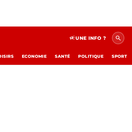
search
campaign
UNE INFO ?
OISIRS
ECONOMIE
SANTÉ
POLITIQUE
SPORT