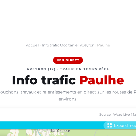
Accueil
›
Info trafic Occitanie
›
Aveyron
› Paulhe
EN DIRECT
AVEYRON (12) · TRAFIC EN TEMPS RÉEL
Info trafic
Paulhe
ouchons, travaux et ralentissements en direct sur les routes de 
environs.
Source : Waze Live M