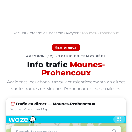
Accueil
›
Info trafic Occitanie
›
Aveyron
› Mounes-Prohencoux
EN DIRECT
AVEYRON (12) · TRAFIC EN TEMPS RÉEL
Info trafic
Mounes-
Prohencoux
Accidents, bouchons, travaux et ralentissements en direct
sur les routes de Mounes-Prohencoux et ses environs.
traffic
Trafic en direct — Mounes-Prohencoux
Source : Waze Live Map