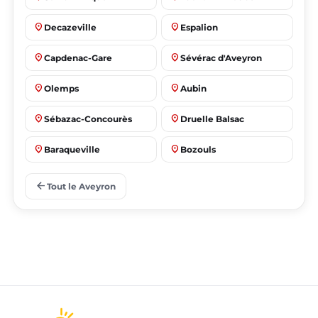
place
place
Decazeville
Espalion
place
place
Capdenac-Gare
Sévérac d'Aveyron
place
place
Olemps
Aubin
place
place
Sébazac-Concourès
Druelle Balsac
place
place
Baraqueville
Bozouls
place
place
Flavin
Salles-la-Source
arrow_back
Tout le Aveyron