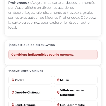
Prohencoux
(Aveyron). La carte ci-dessus, alimentée
par Waze, affiche en direct les accidents,
embouteillages, ralentissements et travaux signalés
sur les axes autour de Mounes-Prohencoux. Déplacez
la carte ou zoomez pour explorer le réseau routier
local.
routine
CONDITIONS DE CIRCULATION
Conditions indisponibles pour le moment.
near_me
COMMUNES VOISINES
place
place
Rodez
Millau
Villefranche-de-
place
place
Onet-le-Château
Rouergue
place
place
Saint-Affrique
Luc-la-Primaube