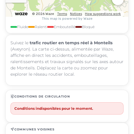
Fluide
Ralenti
Embouteillé
Bloqué
Suivez le
trafic routier en temps réel à Monteils
(Aveyron). La carte ci-dessus, alimentée par Waze,
affiche en direct les accidents, embouteillages,
ralentissements et travaux signalés sur les axes autour
de Monteils. Déplacez la carte ou zoomez pour
explorer le réseau routier local.
routine
CONDITIONS DE CIRCULATION
Conditions indisponibles pour le moment.
near_me
COMMUNES VOISINES