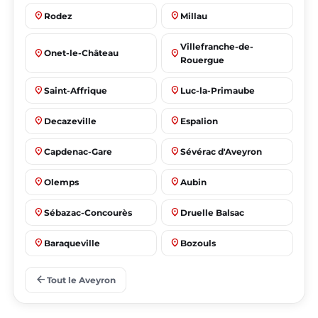
place
place
Rodez
Millau
Villefranche-de-
place
place
Onet-le-Château
Rouergue
place
place
Saint-Affrique
Luc-la-Primaube
place
place
Decazeville
Espalion
place
place
Capdenac-Gare
Sévérac d'Aveyron
place
place
Olemps
Aubin
place
place
Sébazac-Concourès
Druelle Balsac
place
place
Baraqueville
Bozouls
place
place
Flavin
Salles-la-Source
arrow_back
Tout le Aveyron