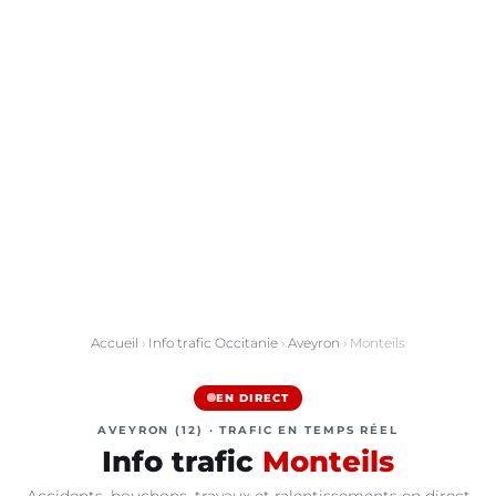
Accueil
›
Info trafic Occitanie
›
Aveyron
› Monteils
EN DIRECT
AVEYRON (12) · TRAFIC EN TEMPS RÉEL
Info trafic
Monteils
Accidents, bouchons, travaux et ralentissements en direct