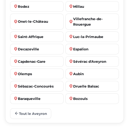
place
place
Rodez
Millau
Villefranche-de-
place
place
Onet-le-Château
Rouergue
place
place
Saint-Affrique
Luc-la-Primaube
place
place
Decazeville
Espalion
place
place
Capdenac-Gare
Sévérac d'Aveyron
place
place
Olemps
Aubin
place
place
Sébazac-Concourès
Druelle Balsac
place
place
Baraqueville
Bozouls
place
place
Flavin
Salles-la-Source
arrow_back
Tout le Aveyron