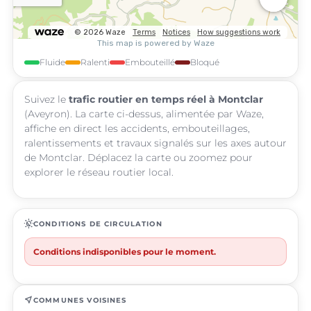
Fluide
Ralenti
Embouteillé
Bloqué
Suivez le
trafic routier en temps réel à Montclar
(Aveyron). La carte ci-dessus, alimentée par Waze,
affiche en direct les accidents, embouteillages,
ralentissements et travaux signalés sur les axes autour
de Montclar. Déplacez la carte ou zoomez pour
explorer le réseau routier local.
routine
CONDITIONS DE CIRCULATION
Conditions indisponibles pour le moment.
near_me
COMMUNES VOISINES