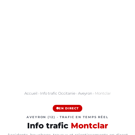
Accueil
›
Info trafic Occitanie
›
Aveyron
› Montclar
EN DIRECT
AVEYRON (12) · TRAFIC EN TEMPS RÉEL
Info trafic
Montclar
Accidents, bouchons, travaux et ralentissements en direct