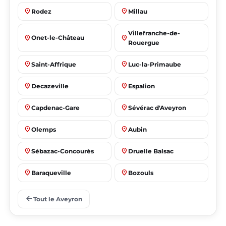
place
place
Rodez
Millau
Villefranche-de-
place
place
Onet-le-Château
Rouergue
place
place
Saint-Affrique
Luc-la-Primaube
place
place
Decazeville
Espalion
place
place
Capdenac-Gare
Sévérac d'Aveyron
place
place
Olemps
Aubin
place
place
Sébazac-Concourès
Druelle Balsac
place
place
Baraqueville
Bozouls
place
place
Flavin
Salles-la-Source
arrow_back
Tout le Aveyron