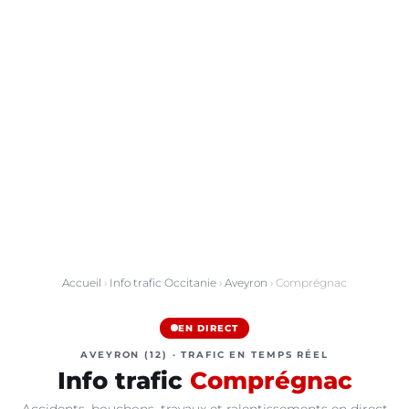
Accueil
›
Info trafic Occitanie
›
Aveyron
› Comprégnac
EN DIRECT
AVEYRON (12) · TRAFIC EN TEMPS RÉEL
Info trafic
Comprégnac
Accidents, bouchons, travaux et ralentissements en direct