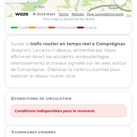
Fluide
Ralenti
Embouteillé
Bloqué
Suivez le
trafic routier en temps réel à Comprégnac
(Aveyron). La carte ci-dessus, alimentée par Waze,
affiche en direct les accidents, embouteillages,
ralentissements et travaux signalés sur les axes autour
de Comprégnac. Déplacez la carte ou zoomez pour
explorer le réseau routier local.
routine
CONDITIONS DE CIRCULATION
Conditions indisponibles pour le moment.
near_me
COMMUNES VOISINES