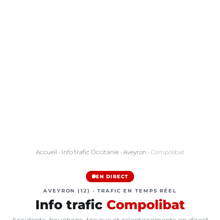
Accueil
›
Info trafic Occitanie
›
Aveyron
› Compolibat
EN DIRECT
AVEYRON (12) · TRAFIC EN TEMPS RÉEL
Info trafic
Compolibat
Accidents, bouchons, travaux et ralentissements en direct