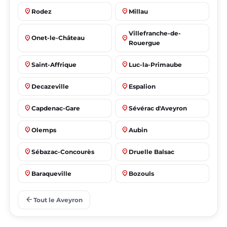
place
place
Rodez
Millau
Villefranche-de-
place
place
Onet-le-Château
Rouergue
place
place
Saint-Affrique
Luc-la-Primaube
place
place
Decazeville
Espalion
place
place
Capdenac-Gare
Sévérac d'Aveyron
place
place
Olemps
Aubin
place
place
Sébazac-Concourès
Druelle Balsac
place
place
Baraqueville
Bozouls
place
place
Flavin
Salles-la-Source
arrow_back
Tout le Aveyron