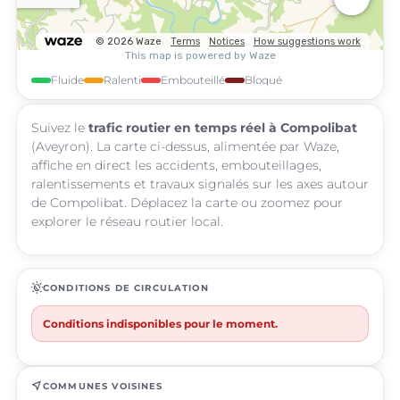
Fluide
Ralenti
Embouteillé
Bloqué
Suivez le
trafic routier en temps réel à Compolibat
(Aveyron). La carte ci-dessus, alimentée par Waze,
affiche en direct les accidents, embouteillages,
ralentissements et travaux signalés sur les axes autour
de Compolibat. Déplacez la carte ou zoomez pour
explorer le réseau routier local.
routine
CONDITIONS DE CIRCULATION
Conditions indisponibles pour le moment.
near_me
COMMUNES VOISINES