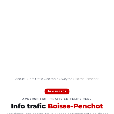
Accueil
›
Info trafic Occitanie
›
Aveyron
› Boisse-Penchot
EN DIRECT
AVEYRON (12) · TRAFIC EN TEMPS RÉEL
Info trafic
Boisse-Penchot
Accidents, bouchons, travaux et ralentissements en direct