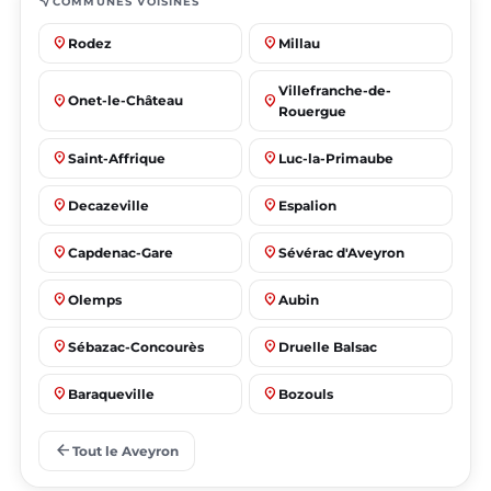
near_me
COMMUNES VOISINES
place
place
Rodez
Millau
Villefranche-de-
place
place
Onet-le-Château
Rouergue
place
place
Saint-Affrique
Luc-la-Primaube
place
place
Decazeville
Espalion
place
place
Capdenac-Gare
Sévérac d'Aveyron
place
place
Olemps
Aubin
place
place
Sébazac-Concourès
Druelle Balsac
place
place
Baraqueville
Bozouls
place
place
Flavin
Salles-la-Source
arrow_back
Tout le Aveyron