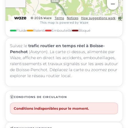
Fluide
Ralenti
Embouteillé
Bloqué
Suivez le
trafic routier en temps réel à Boisse-
Penchot
(Aveyron). La carte ci-dessus, alimentée par
Waze, affiche en direct les accidents, embouteillages,
ralentissements et travaux signalés sur les axes autour
de Boisse-Penchot. Déplacez la carte ou zoomez pour
explorer le réseau routier local.
routine
CONDITIONS DE CIRCULATION
Conditions indisponibles pour le moment.