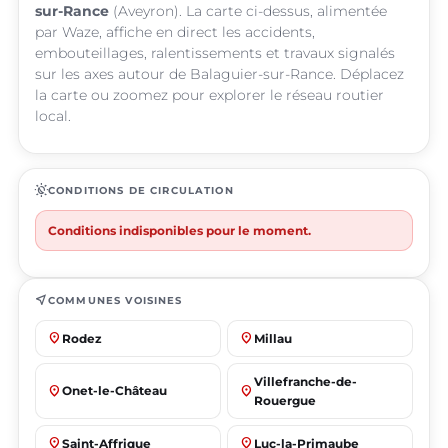
sur-Rance
(Aveyron). La carte ci-dessus, alimentée
par Waze, affiche en direct les accidents,
embouteillages, ralentissements et travaux signalés
sur les axes autour de Balaguier-sur-Rance. Déplacez
la carte ou zoomez pour explorer le réseau routier
local.
routine
CONDITIONS DE CIRCULATION
Conditions indisponibles pour le moment.
near_me
COMMUNES VOISINES
place
place
Rodez
Millau
Villefranche-de-
place
place
Onet-le-Château
Rouergue
place
place
Saint-Affrique
Luc-la-Primaube