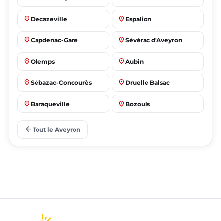
place
place
Decazeville
Espalion
place
place
Capdenac-Gare
Sévérac d'Aveyron
place
place
Olemps
Aubin
place
place
Sébazac-Concourès
Druelle Balsac
place
place
Baraqueville
Bozouls
place
place
Flavin
Salles-la-Source
arrow_back
Tout le Aveyron