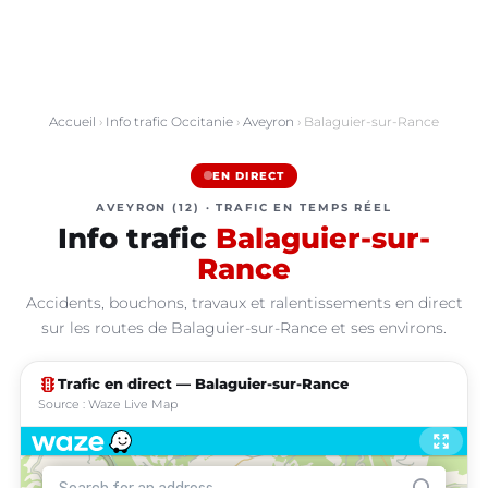
Accueil
›
Info trafic Occitanie
›
Aveyron
› Balaguier-sur-Rance
EN DIRECT
AVEYRON (12) · TRAFIC EN TEMPS RÉEL
Info trafic
Balaguier-sur-
Rance
Accidents, bouchons, travaux et ralentissements en direct
sur les routes de Balaguier-sur-Rance et ses environs.
traffic
Trafic en direct — Balaguier-sur-Rance
Source : Waze Live Map