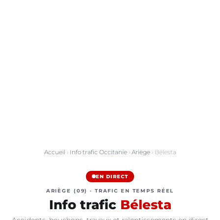
Accueil
›
Info trafic Occitanie
›
Ariège
› Bélesta
EN DIRECT
ARIÈGE (09) · TRAFIC EN TEMPS RÉEL
Info trafic
Bélesta
Accidents, bouchons, travaux et ralentissements en direct