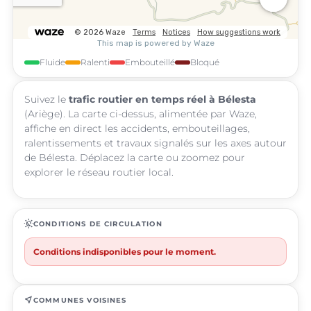
Fluide
Ralenti
Embouteillé
Bloqué
Suivez le
trafic routier en temps réel à Bélesta
(Ariège). La carte ci-dessus, alimentée par Waze,
affiche en direct les accidents, embouteillages,
ralentissements et travaux signalés sur les axes autour
de Bélesta. Déplacez la carte ou zoomez pour
explorer le réseau routier local.
routine
CONDITIONS DE CIRCULATION
Conditions indisponibles pour le moment.
near_me
COMMUNES VOISINES