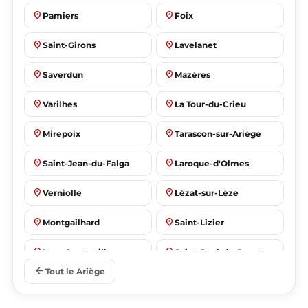
place
place
Pamiers
Foix
place
place
Saint-Girons
Lavelanet
place
place
Saverdun
Mazères
place
place
Varilhes
La Tour-du-Crieu
place
place
Mirepoix
Tarascon-sur-Ariège
place
place
Saint-Jean-du-Falga
Laroque-d'Olmes
place
place
Verniolle
Lézat-sur-Lèze
place
place
Montgailhard
Saint-Lizier
place
place
Lorp-Sentaraille
Saint-Paul-de-Jarrat
arrow_back
Tout le Ariège