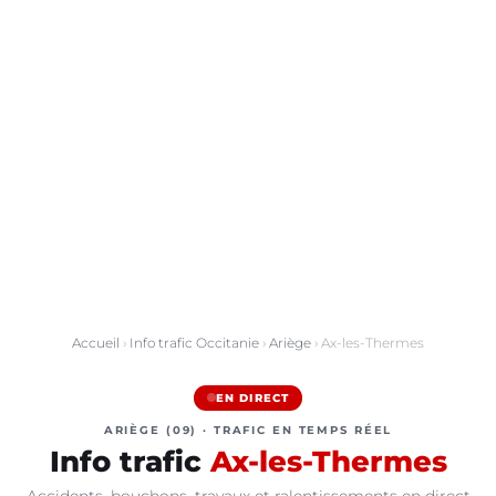
Accueil
›
Info trafic Occitanie
›
Ariège
› Ax-les-Thermes
EN DIRECT
ARIÈGE (09) · TRAFIC EN TEMPS RÉEL
Info trafic
Ax-les-Thermes
Accidents, bouchons, travaux et ralentissements en direct