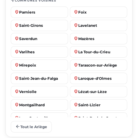
near_me
COMMUNES VOISINES
place
place
Pamiers
Foix
place
place
Saint-Girons
Lavelanet
place
place
Saverdun
Mazères
place
place
Varilhes
La Tour-du-Crieu
place
place
Mirepoix
Tarascon-sur-Ariège
place
place
Saint-Jean-du-Falga
Laroque-d'Olmes
place
place
Verniolle
Lézat-sur-Lèze
place
place
Montgailhard
Saint-Lizier
place
place
Lorp-Sentaraille
Saint-Paul-de-Jarrat
arrow_back
Tout le Ariège