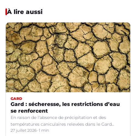
À lire aussi
GARD
Gard : sécheresse, les restrictions d’eau
se renforcent
En raison de l'absence de précipitation et des
températures caniculaires relevées dans le Gard
depuis le 1er juillet, la situation hydrologique du
27 juillet 2026
1 min