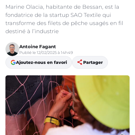
Marine Olacia, habitante de Bessan, est la
fondatrice de la startup SAO Textile qui
transforme des filets de pêche usagés en fil
destiné à l’industrie
Antoine Fagant
Publié le 12/02/2025 à 14h49
share
Ajoutez-nous en favori
Partager