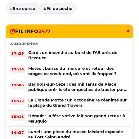
#Entreprise
#Fil de pêche
FIL INFO
24/7
AUJOURD'HUI
Gard : un incendie au bord de l'A9 près de
17h25
Bezouce
Météo : baisse du mercure et retour des
17h14
orages ce week-end, où vont-ils frapper ?
Bagnols-sur-Cèze : des militants de Place
17h06
publique ont-ils été empêchés de tracter par
la mairie ?
La Grande Motte : un octogénaire réanimé sur
15h12
la plage du Grand Travers
Hérault : la fête votive fait son grand retour à
15h11
Mauguio
Lunel : une pièce du musée Médard exposée
14h37
au Fort Saint-André