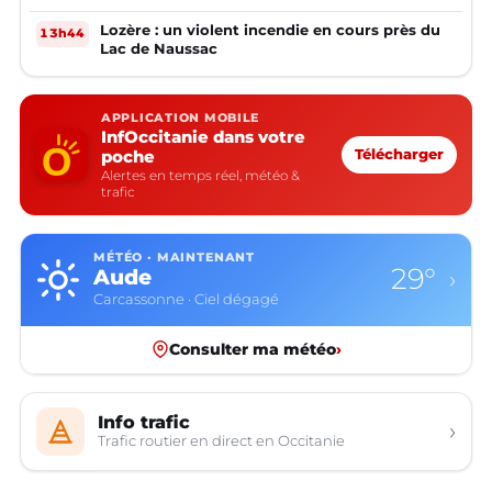
Lozère : un violent incendie en cours près du
13h44
Lac de Naussac
APPLICATION MOBILE
InfOccitanie dans votre
poche
Télécharger
Alertes en temps réel, météo &
trafic
MÉTÉO · MAINTENANT
29°
Aude
›
Carcassonne · Ciel dégagé
Consulter ma météo
›
Info trafic
›
Trafic routier en direct en Occitanie