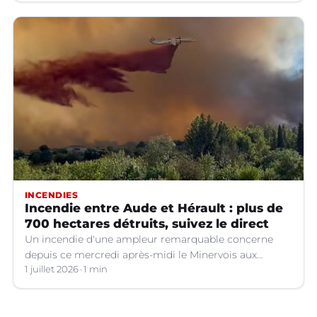
INCENDIES
Incendie entre Aude et Hérault : plus de
700 hectares détruits, suivez le direct
Un incendie d'une ampleur remarquable concerne
depuis ce mercredi après-midi le Minervois aux
confins de l'Aude et de l'Hérault.
1 juillet 2026
1 min