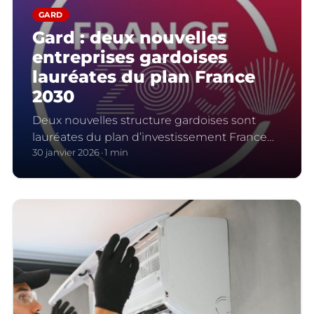
GARD
Gard : deux nouvelles
entreprises gardoises
lauréates du plan France
2030
Deux nouvelles structure gardoises sont
lauréates du plan d’investissement France
2030.
30 janvier 2026
1 min