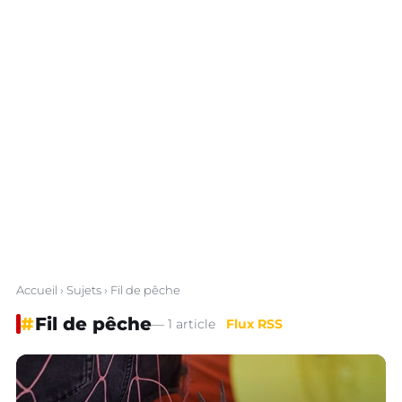
Accueil
›
Sujets
› Fil de pêche
#
Fil de pêche
— 1 article
Flux RSS