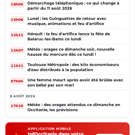
Démarchage téléphonique : ce qui change à
18h05
partir du 11 août 2026
Lunel : les Guinguettes de retour avec
15h06
musique, animations et feu d'artifice
Hérault : le feu d'artifice lance la fête de
12h11
Balaruc-les-Bains ce lundi
Météo : orages ce dimanche soir, nouvelle
12h07
hausse du mercure dès ce lundi !
Toulouse Métropole : des kits économiseurs
11h11
d'eau distribués à la population
Une femme meurt après avoir été brûlée avec
07h04
son bébé par son mari
8 AOÛT 2026
Météo : des orages attendus ce dimanche en
17h10
Occitanie, les prévisions
APPLICATION MOBILE
InfOccitanie dans votre