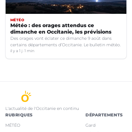
MÉTÉO
Météo : des orages attendus ce
dimanche en Occitanie, les prévisions
Des orages vont éclater ce dimanche 9 août dans
certains départements d’Occitanie. Le bulletin météo.
il y a 1 j
1 min
L'actualité de l'Occitanie en continu
RUBRIQUES
DÉPARTEMENTS
MÉTÉO
Gard