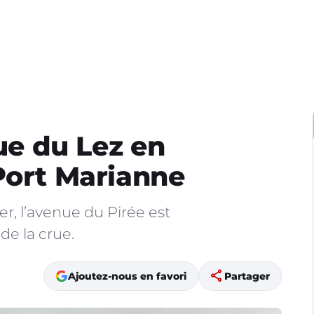
rue du Lez en
Port Marianne
r, l’avenue du Pirée est
de la crue.
share
Ajoutez-nous en favori
Partager