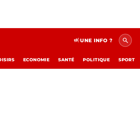
search
campaign
UNE INFO ?
OISIRS
ECONOMIE
SANTÉ
POLITIQUE
SPORT