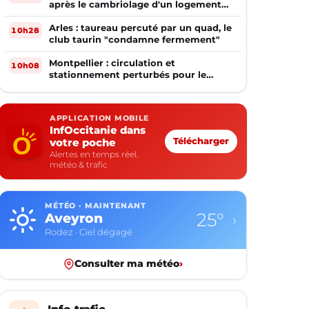
après le cambriolage d'un logement
occupé
Arles : taureau percuté par un quad, le
10h28
club taurin "condamne fermement"
Montpellier : circulation et
10h08
stationnement perturbés pour le
match MHSC - Dijon
APPLICATION MOBILE
InfOccitanie dans
votre poche
Télécharger
Alertes en temps réel,
météo & trafic
MÉTÉO · MAINTENANT
25°
Aveyron
›
Rodez · Ciel dégagé
Consulter ma météo
›