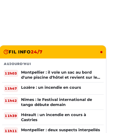
FIL INFO
24/7
AUJOURD'HUI
Montpellier : il vole un sac au bord
12h03
d'une piscine d'hôtel et revient sur les
lieux le lendemain
Lozère : un incendie en cours
11h47
Nîmes : le Festival international de
11h42
tango débute demain
Hérault : un incendie en cours à
11h39
Castries
Montpellier : deux suspects interpellés
11h11