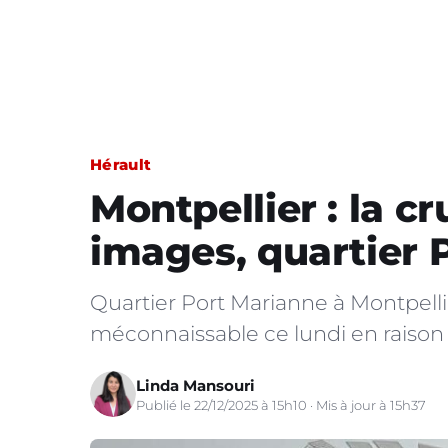
Hérault
Montpellier : la c
images, quartier 
Quartier Port Marianne à Montpellie
méconnaissable ce lundi en raison 
Linda Mansouri
Publié le 22/12/2025 à 15h10 · Mis à jour à 15h37