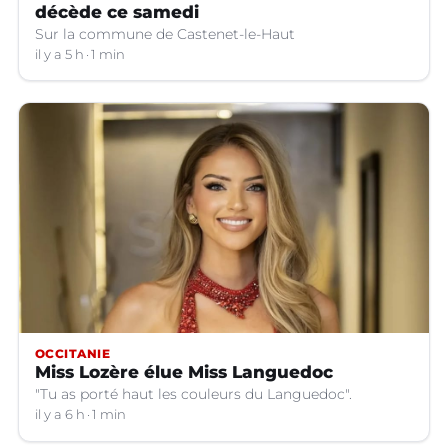
décède ce samedi
Sur la commune de Castenet-le-Haut
il y a 5 h
1 min
OCCITANIE
Miss Lozère élue Miss Languedoc
"Tu as porté haut les couleurs du Languedoc".
il y a 6 h
1 min