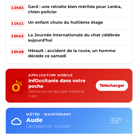
Gard : une retraite bien méritée pour Lenka,
12h02
chien policier
Un enfant chute du huitième étage
11h11
La Journée internationale du chat célébrée
10h42
aujourd'hui
Hérault : accident de la route, un homme
10h28
décède ce samedi
APPLICATION MOBILE
InfOccitanie dans votre
poche
Télécharger
Alertes en temps réel, météo &
trafic
MÉTÉO · MAINTENANT
38°
Aude
›
Carcassonne · Couvert