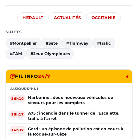
HÉRAULT
ACTUALITÉS
OCCITANIE
SUJETS
#Montpellier
#Sète
#Tramway
#trafic
#TAM
#Jeux Olympiques
FIL INFO
24/7
AUJOURD'HUI
Narbonne : deux nouveaux véhicules de
16h10
secours pour les pompiers
A75 : incendie dans le tunnel de l'Escalette,
15h17
trafic à l'arrêt
Gard : un épisode de pollution est en cours à
14h37
la Roque-sur-Cèze