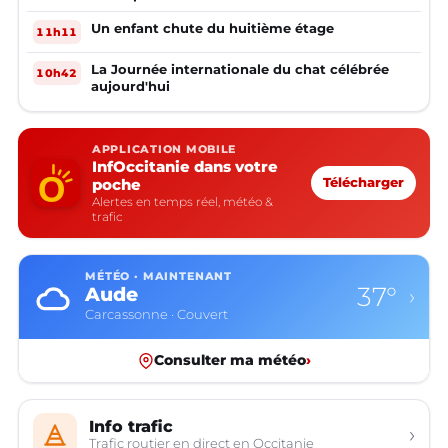
Un enfant chute du huitième étage
11h11
La Journée internationale du chat célébrée
10h42
aujourd'hui
APPLICATION MOBILE
InfOccitanie dans votre
poche
Télécharger
Alertes en temps réel, météo &
trafic
MÉTÉO · MAINTENANT
37°
Aude
›
Carcassonne · Couvert
Consulter ma météo
›
Info trafic
›
Trafic routier en direct en Occitanie