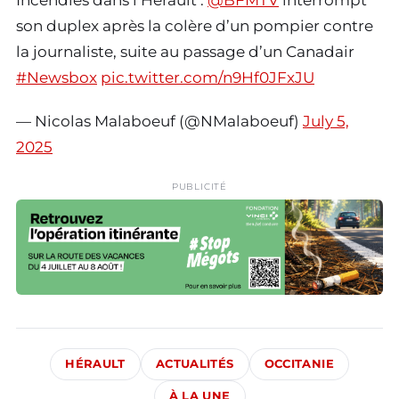
Incendies dans l’Hérault :
@BFMTV
interrompt
son duplex après la colère d’un pompier contre
la journaliste, suite au passage d’un Canadair
#Newsbox
pic.twitter.com/n9Hf0JFxJU
— Nicolas Malaboeuf (@NMalaboeuf)
July 5,
2025
PUBLICITÉ
HÉRAULT
ACTUALITÉS
OCCITANIE
À LA UNE