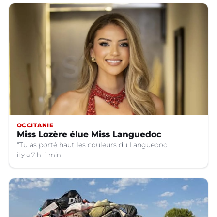
OCCITANIE
Miss Lozère élue Miss Languedoc
"Tu as porté haut les couleurs du Languedoc".
il y a 7 h
1 min