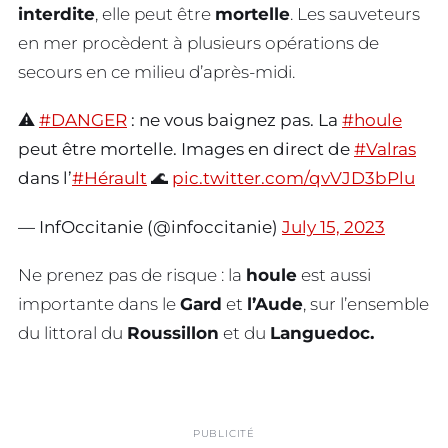
interdite
, elle peut être
mortelle
. Les sauveteurs
en mer procèdent à plusieurs opérations de
secours en ce milieu d’après-midi.
⚠️
#DANGER
: ne vous baignez pas. La
#houle
peut être mortelle. Images en direct de
#Valras
dans l’
#Hérault
🌊
pic.twitter.com/qvVJD3bPlu
— InfOccitanie (@infoccitanie)
July 15, 2023
Ne prenez pas de risque : la
houle
est aussi
importante dans le
Gard
et
l’Aude
, sur l’ensemble
du littoral du
Roussillon
et du
Languedoc.
PUBLICITÉ