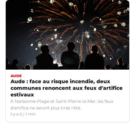
AUDE
Aude : face au risque incendie, deux
communes renoncent aux feux d'artifice
estivaux
À Narbonne-Plage et Saint-Pierre-la-Mer, les feux
d'artifice ne seront plus tirés l'été.
il y a 2 j
1 min