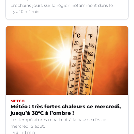
prochains jours sur la région notamment dans le
Languedoc.
il y a 10 h
1 min
MÉTÉO
Météo : très fortes chaleurs ce mercredi,
jusqu’à 38°C à l’ombre !
Les températures repartent à la hausse dès ce
mercredi 5 août.
il y a 1 j
1 min