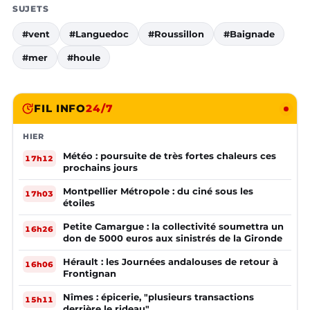
SUJETS
#vent
#Languedoc
#Roussillon
#Baignade
#mer
#houle
FIL INFO
24/7
HIER
Météo : poursuite de très fortes chaleurs ces
17h12
prochains jours
Montpellier Métropole : du ciné sous les
17h03
étoiles
Petite Camargue : la collectivité soumettra un
16h26
don de 5000 euros aux sinistrés de la Gironde
Hérault : les Journées andalouses de retour à
16h06
Frontignan
Nîmes : épicerie, "plusieurs transactions
15h11
derrière le rideau"