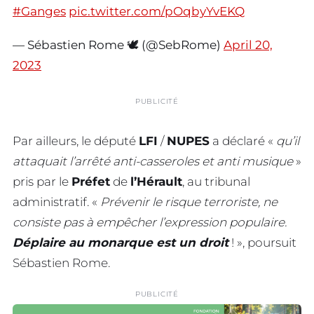
#Ganges
pic.twitter.com/pOqbyYvEKQ
— Sébastien Rome 🕊️ (@SebRome)
April 20,
2023
PUBLICITÉ
Par ailleurs, le député
LFI
/
NUPES
a déclaré «
qu’il
attaquait l’arrêté anti-casseroles et anti musique
»
pris par le
Préfet
de
l’Hérault
, au tribunal
administratif. «
Prévenir le risque terroriste, ne
consiste pas à empêcher l’expression populaire.
Déplaire au monarque est un droit
! », poursuit
Sébastien Rome.
PUBLICITÉ