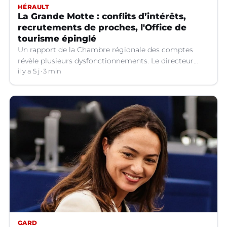
HÉRAULT
La Grande Motte : conflits d’intérêts,
recrutements de proches, l'Office de
tourisme épinglé
Un rapport de la Chambre régionale des comptes
révèle plusieurs dysfonctionnements. Le directeur
répond, l'association AC anti-corruption annonce
il y a 5 j
3 min
déposer plainte.
GARD