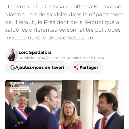
Un livre sur les Camisards offert à Emmanuel
Macron Lors de sa visite dans le département
de l’Hérault, le Président de la République a
salué les différentes personnalités politiques
invitées, dont le député Sébastien…
Loïc Spadafora
Publié le 23/04/2023 à 12h54 · Mis à jour à 15h24
share
Ajoutez-nous en favori
Partager