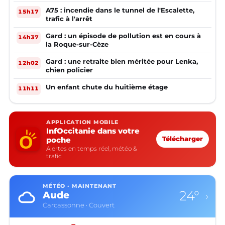
A75 : incendie dans le tunnel de l'Escalette,
15h17
trafic à l'arrêt
Gard : un épisode de pollution est en cours à
14h37
la Roque-sur-Cèze
Gard : une retraite bien méritée pour Lenka,
12h02
chien policier
Un enfant chute du huitième étage
11h11
APPLICATION MOBILE
InfOccitanie dans votre
poche
Télécharger
Alertes en temps réel, météo &
trafic
MÉTÉO · MAINTENANT
24°
Aude
›
Carcassonne · Couvert