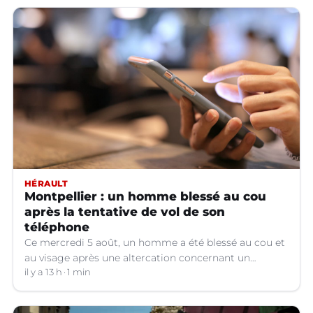
HÉRAULT
Montpellier : un homme blessé au cou
après la tentative de vol de son
téléphone
Ce mercredi 5 août, un homme a été blessé au cou et
au visage après une altercation concernant un
téléphone portable à Montpellier (Hérault).
il y a 13 h
1 min