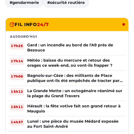
#gendarmerie
#sécurité routière
FIL INFO
24/7
AUJOURD'HUI
Gard : un incendie au bord de l'A9 près de
17h25
Bezouce
Météo : baisse du mercure et retour des
17h14
orages ce week-end, où vont-ils frapper ?
Bagnols-sur-Cèze : des militants de Place
17h06
publique ont-ils été empêchés de tracter par
la mairie ?
La Grande Motte : un octogénaire réanimé sur
15h12
la plage du Grand Travers
Hérault : la fête votive fait son grand retour à
15h11
Mauguio
Lunel : une pièce du musée Médard exposée
14h37
au Fort Saint-André