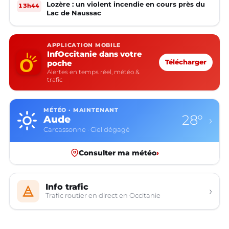
Lozère : un violent incendie en cours près du
13h44
Lac de Naussac
APPLICATION MOBILE
InfOccitanie dans votre
poche
Télécharger
Alertes en temps réel, météo &
trafic
MÉTÉO · MAINTENANT
28°
Aude
›
Carcassonne · Ciel dégagé
Consulter ma météo
›
Info trafic
›
Trafic routier en direct en Occitanie