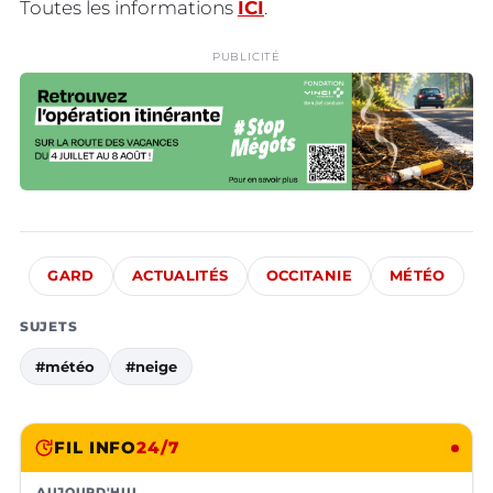
Toutes les informations
ICI
.
PUBLICITÉ
GARD
ACTUALITÉS
OCCITANIE
MÉTÉO
SUJETS
#météo
#neige
FIL INFO
24/7
AUJOURD'HUI