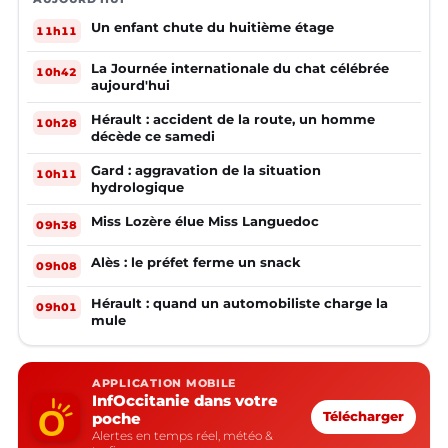
Un enfant chute du huitième étage
11h11
La Journée internationale du chat célébrée
10h42
aujourd'hui
Hérault : accident de la route, un homme
10h28
décède ce samedi
Gard : aggravation de la situation
10h11
hydrologique
Miss Lozère élue Miss Languedoc
09h38
Alès : le préfet ferme un snack
09h08
Hérault : quand un automobiliste charge la
09h01
mule
APPLICATION MOBILE
InfOccitanie dans votre
poche
Télécharger
Alertes en temps réel, météo &