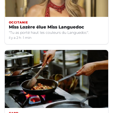
OCCITANIE
Miss Lozère élue Miss Languedoc
"Tu as porté haut les couleurs du Languedoc".
il y a 2 h
1 min