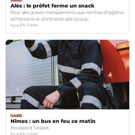
GARD
Alès : le préfet ferme un snack
Pour des graves manquements aux normes d’hygiène
alimentaire et d’entretien des locaux.
il y a 2 h
1 min
GARD
Nîmes : un bus en feu ce matin
Boulevard Talabot.
il y a 2 h
1 min