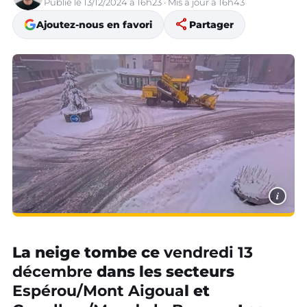
Publié le 13/12/2024 à 16h23 · Mis à jour à 16h43
share
Ajoutez-nous en favori
Partager
i
La neige tombe ce
vendredi 13
décembre
dans les secteurs
Espérou/Mont Aigoua
l et