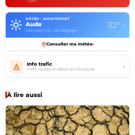
trafic
MÉTÉO · MAINTENANT
32°
Aude
›
Carcassonne · Ciel dégagé
Consulter ma météo
›
Info trafic
›
Trafic routier en direct en Occitanie
À lire aussi