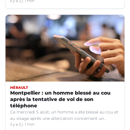
hors service à Nîmes (Gard).
il y a 2 j
1 min
HÉRAULT
Montpellier : un homme blessé au cou
après la tentative de vol de son
téléphone
Ce mercredi 5 août, un homme a été blessé au cou et
au visage après une altercation concernant un
téléphone portable à Montpellier (Hérault).
il y a 2 j
1 min