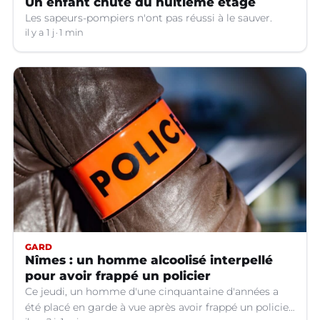
Un enfant chute du huitième étage
Les sapeurs-pompiers n'ont pas réussi à le sauver.
il y a 1 j
1 min
GARD
Nîmes : un homme alcoolisé interpellé
pour avoir frappé un policier
Ce jeudi, un homme d'une cinquantaine d'années a
été placé en garde à vue après avoir frappé un policier