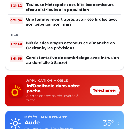
Toulouse Métropole : des kits économiseurs
11h11
d'eau distribués à la population
Une femme meurt après avoir été brûlée avec
07h04
son bébé par son mari
HIER
Météo : des orages attendus ce dimanche en
17h10
Occitanie, les prévisions
Gard : tentative de cambriolage avec intrusion
16h39
au domicile à Sauzet
APPLICATION MOBILE
InfOccitanie dans votre
poche
Télécharger
Alertes en temps réel, météo &
trafic
MÉTÉO · MAINTENANT
35°
Aude
›
Carcassonne · Ciel dégagé