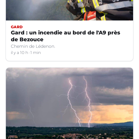
GARD
Gard : un incendie au bord de l'A9 près
de Bezouce
Chemin de Lédenon.
il y a 10 h
1 min