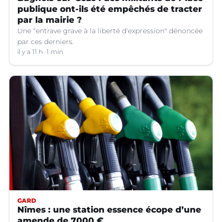
publique ont-ils été empêchés de tracter
par la mairie ?
Une "entrave grave à la liberté d'expression" dénoncée
par ces derniers.
il y a 11 h
1 min
GARD
Nîmes : une station essence écope d’une
amende de 7000 €