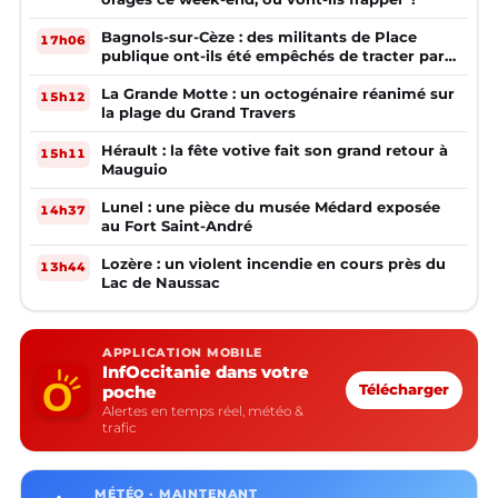
Bagnols-sur-Cèze : des militants de Place
17h06
publique ont-ils été empêchés de tracter par
la mairie ?
La Grande Motte : un octogénaire réanimé sur
15h12
la plage du Grand Travers
Hérault : la fête votive fait son grand retour à
15h11
Mauguio
Lunel : une pièce du musée Médard exposée
14h37
au Fort Saint-André
Lozère : un violent incendie en cours près du
13h44
Lac de Naussac
APPLICATION MOBILE
InfOccitanie dans votre
poche
Télécharger
Alertes en temps réel, météo &
trafic
MÉTÉO · MAINTENANT