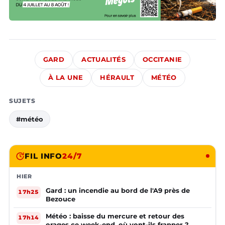
GARD
ACTUALITÉS
OCCITANIE
À LA UNE
HÉRAULT
MÉTÉO
SUJETS
#météo
FIL INFO
24/7
HIER
Gard : un incendie au bord de l'A9 près de
17h25
Bezouce
Météo : baisse du mercure et retour des
17h14
orages ce week-end, où vont-ils frapper ?