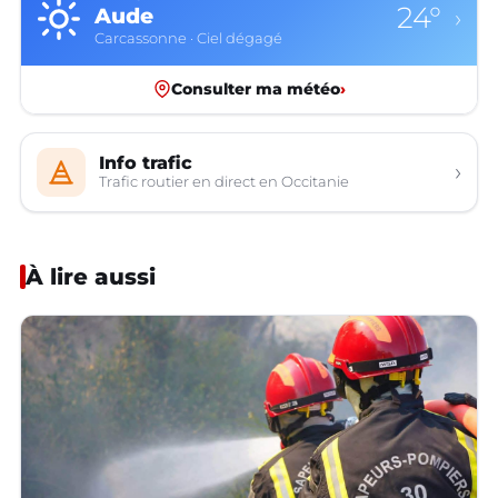
24°
Aude
›
Carcassonne · Ciel dégagé
Consulter ma météo
›
Info trafic
›
Trafic routier en direct en Occitanie
À lire aussi