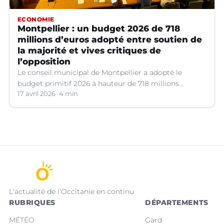
ECONOMIE
Montpellier : un budget 2026 de 718
millions d’euros adopté entre soutien de
la majorité et vives critiques de
l’opposition
Le conseil municipal de Montpellier a adopté le
budget primitif 2026 à hauteur de 718 millions
d’euros, qui a suscité de vifs débats.
17 avril 2026
4 min
L'actualité de l'Occitanie en continu
RUBRIQUES
DÉPARTEMENTS
MÉTÉO
Gard