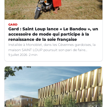
GARD
Gard : Saint Loup lance « Le Bandou », un
accessoire de mode qui participe à la
renaissance de la soie française
Installée à Monoblet, dans les Cévennes gardoises, la
maison SAINT LOUP poursuit son pari de faire
renaître la soie française.
9 juillet 2026
2 min