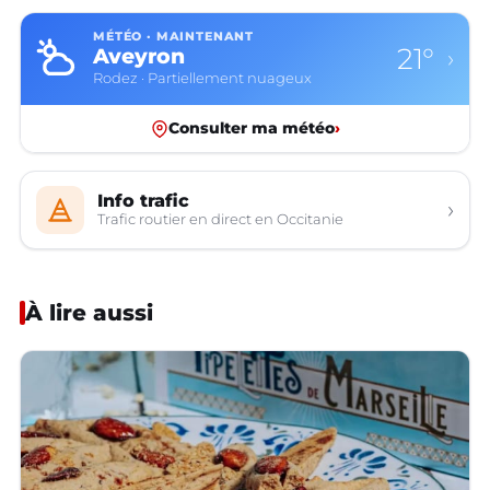
MÉTÉO · MAINTENANT
21°
Aveyron
›
Rodez · Partiellement nuageux
Consulter ma météo
›
Info trafic
›
Trafic routier en direct en Occitanie
À lire aussi