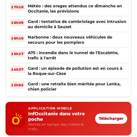
Météo : des orages attendus ce dimanche en
17h10
Occitanie, les prévisions
Gard : tentative de cambriolage avec intrusion
16h39
au domicile à Sauzet
Narbonne : deux nouveaux véhicules de
16h10
secours pour les pompiers
A75 : incendie dans le tunnel de l'Escalette,
15h17
trafic à l'arrêt
Gard : un épisode de pollution est en cours à
14h37
la Roque-sur-Cèze
Gard : une retraite bien méritée pour Lenka,
12h02
chien policier
APPLICATION MOBILE
InfOccitanie dans votre
poche
Télécharger
Alertes en temps réel, météo &
trafic