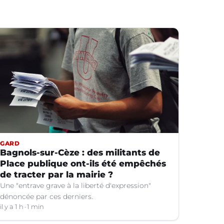
GARD
Bagnols-sur-Cèze : des militants de
Place publique ont-ils été empêchés
de tracter par la mairie ?
Une "entrave grave à la liberté d'expression"
dénoncée par ces derniers.
il y a 1 h
1 min