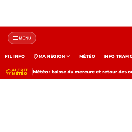
menu
MENU
expand_more
location_on
FIL INFO
MA RÉGION
MÉTÉO
INFO TRAFI
ALERTE
thunderstorm
Météo : baisse du mercure et retour des o
MÉTÉO