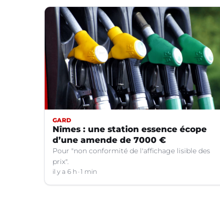
GARD
Nîmes : une station essence écope
d’une amende de 7000 €
Pour "non conformité de l'affichage lisible des
prix".
il y a 6 h
1 min