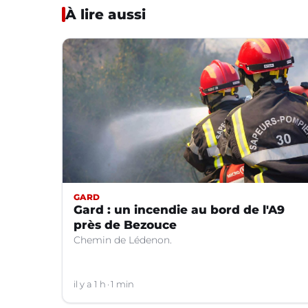
À lire aussi
GARD
Gard : un incendie au bord de l'A9
près de Bezouce
Chemin de Lédenon.
il y a 1 h
1 min