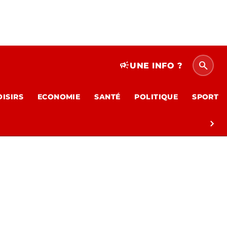
search
campaign
UNE INFO ?
OISIRS
ECONOMIE
SANTÉ
POLITIQUE
SPORT
chevron_right