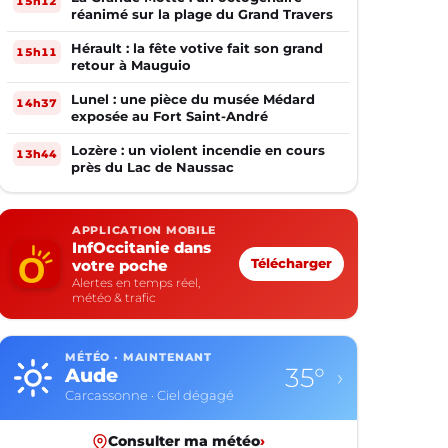
15h12
réanimé sur la plage du Grand Travers
Hérault : la fête votive fait son grand
15h11
retour à Mauguio
Lunel : une pièce du musée Médard
14h37
exposée au Fort Saint-André
Lozère : un violent incendie en cours
13h44
près du Lac de Naussac
APPLICATION MOBILE
InfOccitanie dans
votre poche
Télécharger
Alertes en temps réel,
météo & trafic
MÉTÉO · MAINTENANT
35°
Aude
›
Carcassonne · Ciel dégagé
Consulter ma météo
›