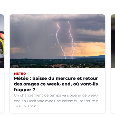
MÉTÉO
Météo : baisse du mercure et retour
des orages ce week-end, où vont-ils
frapper ?
Un changement de temps va s'opérer ce week-
end en Occitanie avec une baisse du mercure et
le retour d'orages dans certains départements.
il y a 1 h
1 min