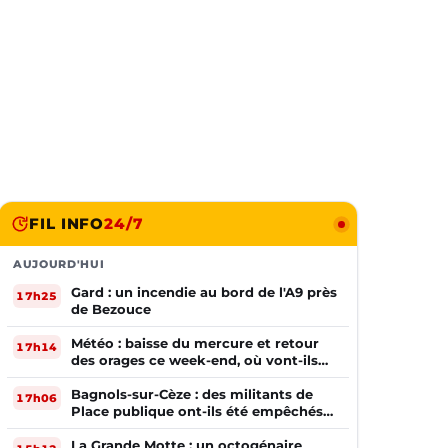
FIL INFO
24/7
AUJOURD'HUI
Gard : un incendie au bord de l'A9 près
17h25
de Bezouce
Météo : baisse du mercure et retour
17h14
des orages ce week-end, où vont-ils
frapper ?
Bagnols-sur-Cèze : des militants de
17h06
Place publique ont-ils été empêchés
de tracter par la mairie ?
La Grande Motte : un octogénaire