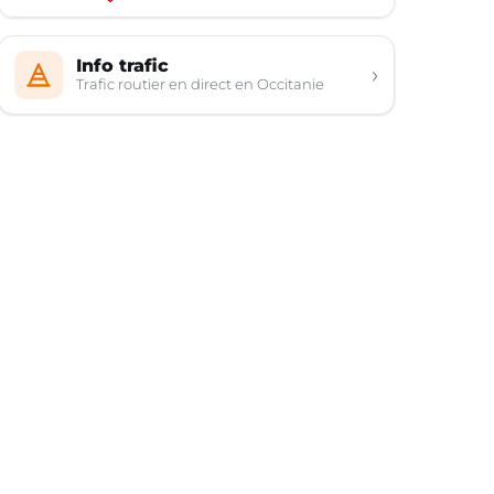
Info trafic
›
Trafic routier en direct en Occitanie