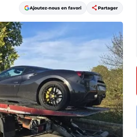
share
Ajoutez-nous en favori
Partager