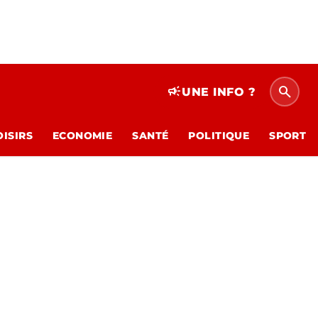
search
campaign
UNE INFO ?
OISIRS
ECONOMIE
SANTÉ
POLITIQUE
SPORT