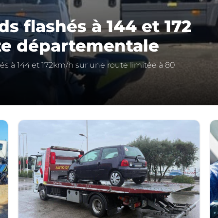
s flashés à 144 et 172
te départementale
s à 144 et 172km/h sur une route limitée à 80