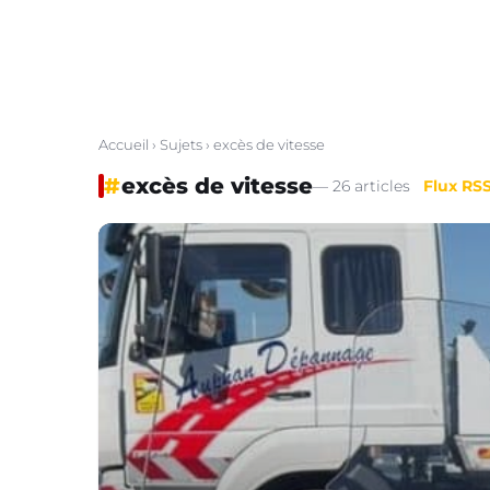
Accueil
›
Sujets
› excès de vitesse
#
excès de vitesse
— 26 articles
Flux RS