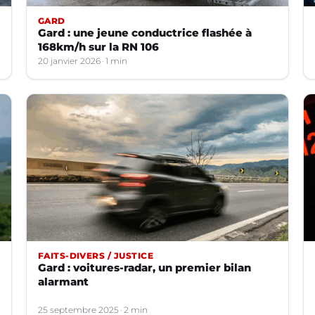
GARD
Gard : une jeune conductrice flashée à
168km/h sur la RN 106
20 janvier 2026
1 min
FAITS-DIVERS / JUSTICE
Gard : voitures-radar, un premier bilan
alarmant
25 septembre 2025
2 min