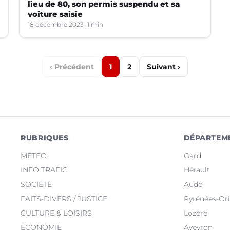
lieu de 80, son permis suspendu et sa
voiture saisie
18 décembre 2023
1 min
‹ Précédent
1
2
Suivant ›
RUBRIQUES
DÉPARTEM
MÉTÉO
Gard
INFO TRAFIC
Hérault
SOCIÉTÉ
Aude
FAITS-DIVERS / JUSTICE
Pyrénées-Ori
CULTURE & LOISIRS
Lozère
ECONOMIE
Aveyron