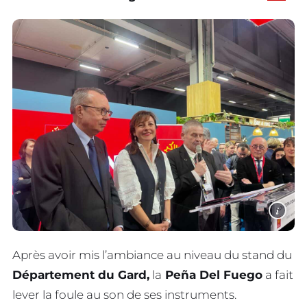
i
Après avoir mis l’ambiance au niveau du stand du
Département du Gard,
la
Peña Del Fuego
a fait
lever la foule au son de ses instruments.