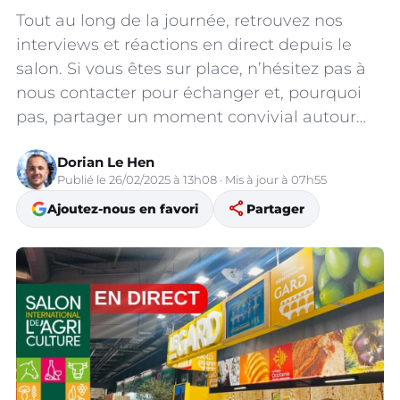
Tout au long de la journée, retrouvez nos
interviews et réactions en direct depuis le
salon. Si vous êtes sur place, n’hésitez pas à
nous contacter pour échanger et, pourquoi
pas, partager un moment convivial autour…
Dorian Le Hen
Publié le 26/02/2025 à 13h08 · Mis à jour à 07h55
share
Ajoutez-nous en favori
Partager