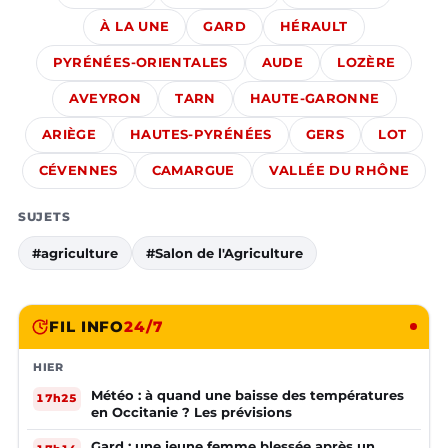
À LA UNE
GARD
HÉRAULT
PYRÉNÉES-ORIENTALES
AUDE
LOZÈRE
AVEYRON
TARN
HAUTE-GARONNE
ARIÈGE
HAUTES-PYRÉNÉES
GERS
LOT
CÉVENNES
CAMARGUE
VALLÉE DU RHÔNE
SUJETS
#agriculture
#Salon de l'Agriculture
FIL INFO
24/7
HIER
Météo : à quand une baisse des températures
17h25
en Occitanie ? Les prévisions
Gard : une jeune femme blessée après un