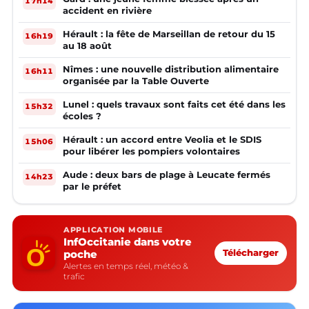
17h14
accident en rivière
Hérault : la fête de Marseillan de retour du 15
16h19
au 18 août
Nîmes : une nouvelle distribution alimentaire
16h11
organisée par la Table Ouverte
Lunel : quels travaux sont faits cet été dans les
15h32
écoles ?
Hérault : un accord entre Veolia et le SDIS
15h06
pour libérer les pompiers volontaires
Aude : deux bars de plage à Leucate fermés
14h23
par le préfet
APPLICATION MOBILE
InfOccitanie dans votre
poche
Télécharger
Alertes en temps réel, météo &
trafic