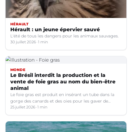
HÉRAULT
Hérault : un jeune épervier sauvé
L'été de tous les dangers pour les animaux sauvages.
30 juillet 2026
1 min
MONDE
Le Brésil interdit la production et la
vente de foie gras au nom du bien-être
animal
Le foie gras est produit en insérant un tube dans la
gorge des canards et des oies pour les gaver de
grandes quantités de nourriture, ce qui provoque une
25 juillet 2026
1 min
hypertrophie rapide du foie, organe dont on tire le
produit.