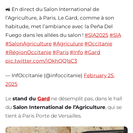
🚜 En direct du Salon International de
l’Agriculture, à Paris. Le Gard, comme à son
habitude, met l’ambiance avec la Peña Del
Fuego dans les allées du salon !
#SIA2025
#SIA
#SalonAgriculture
#Agriculure
#Occitanie
#RégionOccitanie
#Paris
#Info
#Gard
pic.twitter.com/iOkhQQ1sC3
— InfOccitanie (@infoccitanie)
February 25,
2025
Le
stand du
Gard
ne désemplit pas, dans le hall
du
Salon International de l’Agriculture
, qui se
tient à Paris Porte de Versailles.