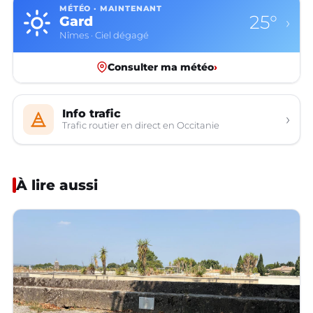
MÉTÉO · MAINTENANT
25°
Gard
›
Nîmes · Ciel dégagé
Consulter ma météo
›
Info trafic
›
Trafic routier en direct en Occitanie
À lire aussi