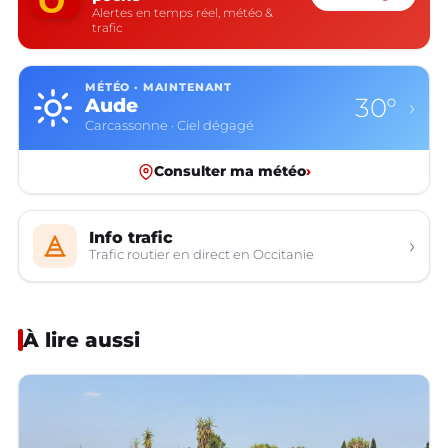
Alertes en temps réel, météo &
trafic
MÉTÉO · MAINTENANT
30°
Aude
›
Carcassonne · Ciel dégagé
Consulter ma météo
›
Info trafic
›
Trafic routier en direct en Occitanie
À lire aussi