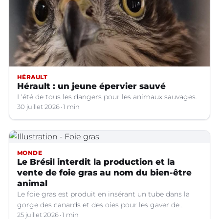
HÉRAULT
Hérault : un jeune épervier sauvé
L'été de tous les dangers pour les animaux sauvages.
30 juillet 2026
1 min
MONDE
Le Brésil interdit la production et la
vente de foie gras au nom du bien-être
animal
Le foie gras est produit en insérant un tube dans la
gorge des canards et des oies pour les gaver de
grandes quantités de nourriture, ce qui provoque une
25 juillet 2026
1 min