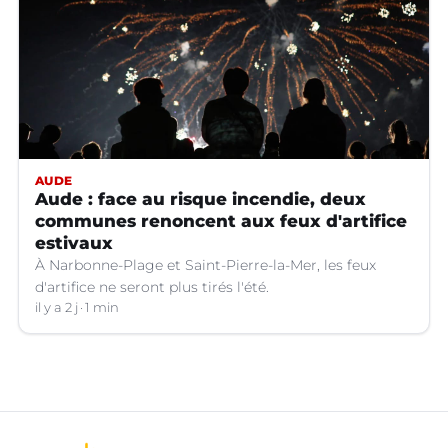
AUDE
Aude : face au risque incendie, deux
communes renoncent aux feux d'artifice
estivaux
À Narbonne-Plage et Saint-Pierre-la-Mer, les feux
d'artifice ne seront plus tirés l'été.
il y a 2 j
1 min