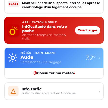
Montpellier : deux suspects interpellés après le
11h11
cambriolage d'un logement occupé
APPLICATION MOBILE
InfOccitanie dans votre
poche
Télécharger
Alertes en temps réel, météo &
trafic
MÉTÉO · MAINTENANT
32°
Aude
›
Carcassonne · Ciel dégagé
Consulter ma météo
›
Info trafic
›
Trafic routier en direct en Occitanie