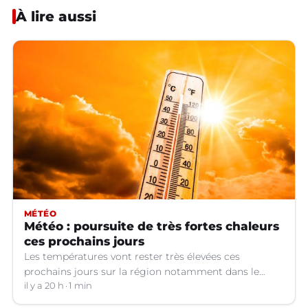
À lire aussi
MÉTÉO
Météo : poursuite de très fortes chaleurs
ces prochains jours
Les températures vont rester très élevées ces
prochains jours sur la région notamment dans le
Languedoc.
il y a 20 h
1 min