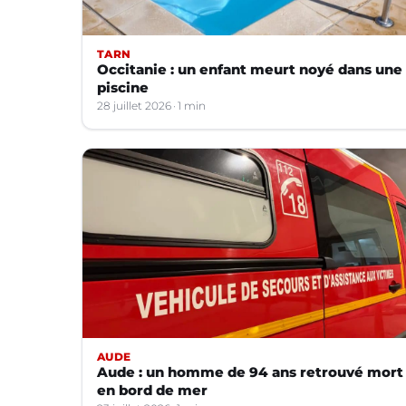
TARN
Occitanie : un enfant meurt noyé dans une
piscine
28 juillet 2026
1 min
AUDE
Aude : un homme de 94 ans retrouvé mort
en bord de mer