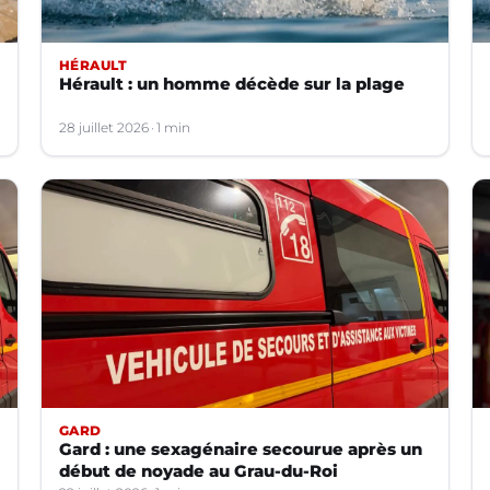
HÉRAULT
Hérault : un homme décède sur la plage
28 juillet 2026
1 min
GARD
Gard : une sexagénaire secourue après un
début de noyade au Grau-du-Roi