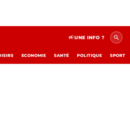
search
campaign
UNE INFO ?
OISIRS
ECONOMIE
SANTÉ
POLITIQUE
SPORT