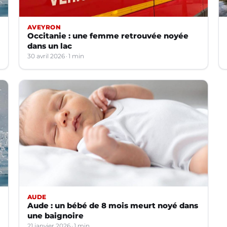
AVEYRON
Occitanie : une femme retrouvée noyée
dans un lac
30 avril 2026
1 min
AUDE
Aude : un bébé de 8 mois meurt noyé dans
une baignoire
21 janvier 2026
1 min