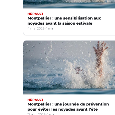
HÉRAULT
Montpellier : une sensibilisation aux
noyades avant la saison estivale
4 mai 2026
1 min
HÉRAULT
Montpellier : une journée de prévention
pour éviter les noyades avant l’été
17 avril 2026
1 min