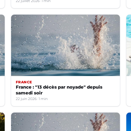
22 juillet 2026
1 min
FRANCE
France : "13 décès par noyade" depuis
samedi soir
22 juin 2026
1 min