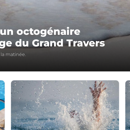
 un octogénaire
age du Grand Travers
la matinée.