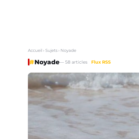
Accueil
›
Sujets
› Noyade
#
Noyade
— 58 articles
Flux RSS