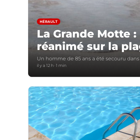
HÉRAULT
La Grande Motte :
réanimé sur la pl
Un homme de 85 ans a été secouru dans 
il y a 12 h
1 min