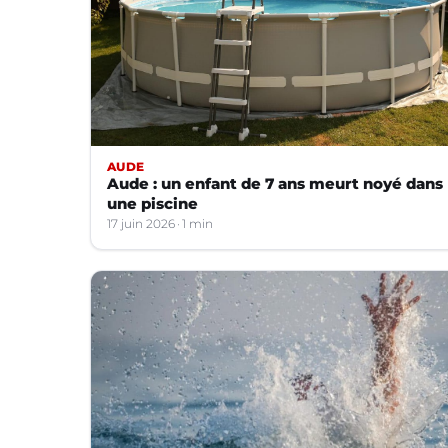
AUDE
Aude : un enfant de 7 ans meurt noyé dans
une piscine
17 juin 2026
1 min