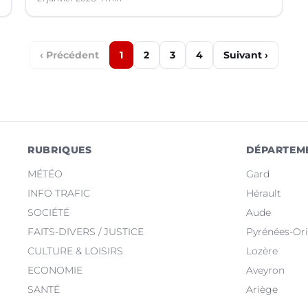
‹ Précédent
1
2
3
4
Suivant ›
RUBRIQUES
DÉPARTEM
MÉTÉO
Gard
INFO TRAFIC
Hérault
SOCIÉTÉ
Aude
FAITS-DIVERS / JUSTICE
Pyrénées-Ori
CULTURE & LOISIRS
Lozère
ECONOMIE
Aveyron
SANTÉ
Ariège