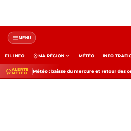
menu
MENU
expand_more
location_on
FIL INFO
MA RÉGION
MÉTÉO
INFO TRAFI
ALERTE
thunderstorm
Météo : baisse du mercure et retour des o
MÉTÉO