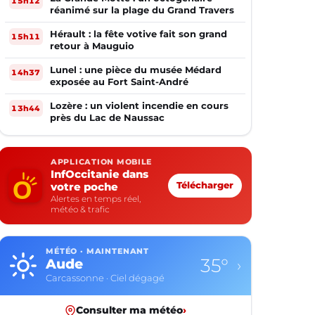
15h12
réanimé sur la plage du Grand Travers
Hérault : la fête votive fait son grand
15h11
retour à Mauguio
Lunel : une pièce du musée Médard
14h37
exposée au Fort Saint-André
Lozère : un violent incendie en cours
13h44
près du Lac de Naussac
APPLICATION MOBILE
InfOccitanie dans
votre poche
Télécharger
Alertes en temps réel,
météo & trafic
MÉTÉO · MAINTENANT
35°
Aude
›
Carcassonne · Ciel dégagé
Consulter ma météo
›