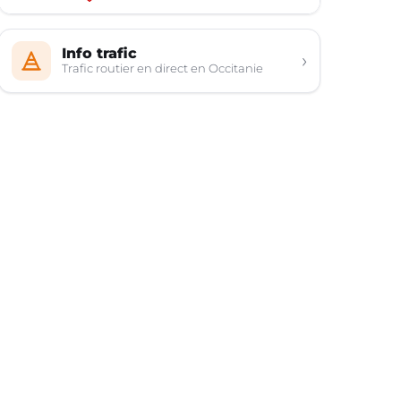
Info trafic
›
Trafic routier en direct en Occitanie