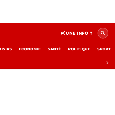
search
campaign
UNE INFO ?
OISIRS
ECONOMIE
SANTÉ
POLITIQUE
SPORT
chevron_right