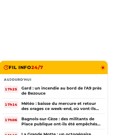
FIL INFO
24/7
AUJOURD'HUI
Gard : un incendie au bord de l'A9 près
17h25
de Bezouce
Météo : baisse du mercure et retour
17h14
des orages ce week-end, où vont-ils
frapper ?
Bagnols-sur-Cèze : des militants de
17h06
Place publique ont-ils été empêchés
de tracter par la mairie ?
La Grande Motte : un octogénaire