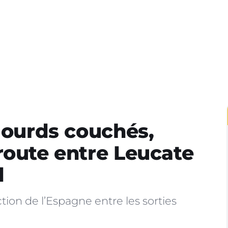
 lourds couchés,
route entre Leucate
d
ion de l’Espagne entre les sorties