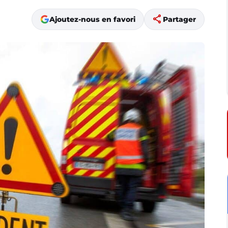
share
Ajoutez-nous en favori
Partager