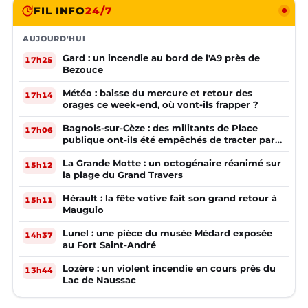
FIL INFO
24/7
AUJOURD'HUI
Gard : un incendie au bord de l'A9 près de
17h25
Bezouce
Météo : baisse du mercure et retour des
17h14
orages ce week-end, où vont-ils frapper ?
Bagnols-sur-Cèze : des militants de Place
17h06
publique ont-ils été empêchés de tracter par
la mairie ?
La Grande Motte : un octogénaire réanimé sur
15h12
la plage du Grand Travers
Hérault : la fête votive fait son grand retour à
15h11
Mauguio
Lunel : une pièce du musée Médard exposée
14h37
au Fort Saint-André
Lozère : un violent incendie en cours près du
13h44
Lac de Naussac