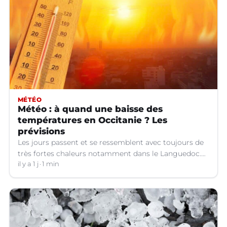
MÉTÉO
Météo : à quand une baisse des
températures en Occitanie ? Les
prévisions
Les jours passent et se ressemblent avec toujours de
très fortes chaleurs notamment dans le Languedoc.
Jusqu’à quand ?
il y a 1 j
1 min