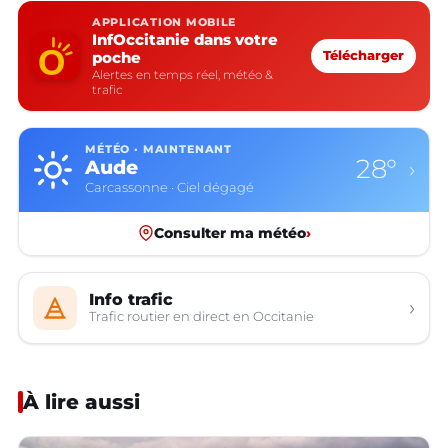
APPLICATION MOBILE
InfOccitanie dans votre
poche
Télécharger
Alertes en temps réel, météo &
trafic
MÉTÉO · MAINTENANT
28°
Aude
›
Carcassonne · Ciel dégagé
Consulter ma météo
›
Info trafic
›
Trafic routier en direct en Occitanie
À lire aussi