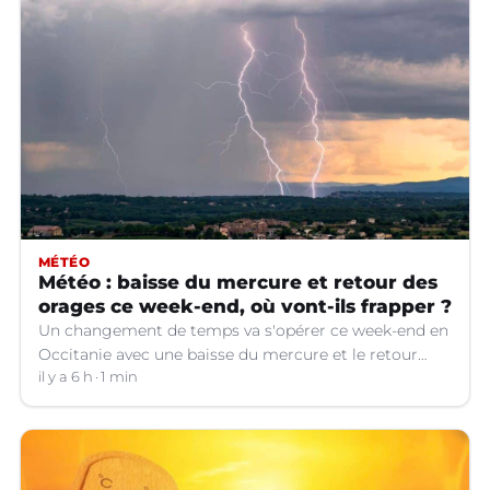
MÉTÉO
Météo : baisse du mercure et retour des
orages ce week-end, où vont-ils frapper ?
Un changement de temps va s'opérer ce week-end en
Occitanie avec une baisse du mercure et le retour
d'orages dans certains départements.
il y a 6 h
1 min